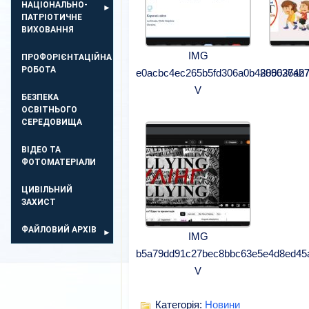
НАЦІОНАЛЬНО-
ПАТРІОТИЧНЕ
ВИХОВАННЯ
IMG
ПРОФОРІЄНТАЦІЙНА
РОБОТА
e0acbc4ec265b5fd306a0b42066364b
889027a27
V
БЕЗПЕКА
ОСВIТНЬОГО
СЕРЕДОВИЩА
ВІДЕО ТА
ФОТОМАТЕРІАЛИ
ЦИВІЛЬНИЙ
ЗАХИСТ
ФАЙЛОВИЙ АРХІВ
IMG
b5a79dd91c27bec8bbc63e5e4d8ed45
V
Категорія:
Новини