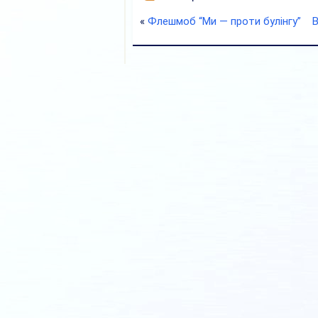
«
Флешмоб “Ми — проти булінгу”
В