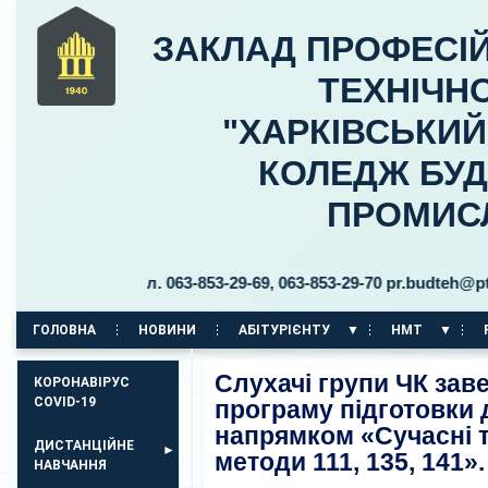
ЗАКЛАД ПРОФЕСІЙ
ТЕХНІЧНО
"ХАРКІВСЬКИ
КОЛЕДЖ БУД
ПРОМИС
цького, 30 тел. 063-853-29-69, 063-853-29-70 pr.budteh@ptukh.
ГОЛОВНА
НОВИНИ
АБІТУРІЄНТУ
НМТ
КОРПУС НА ПР. АЕРОКОСМІЧНИЙ, 11
Слухачі групи ЧК за
КОРОНАВІРУС
COVID-19
програму підготовки 
напрямком «Сучасні т
ДИСТАНЦІЙНЕ
методи 111, 135, 141».
НАВЧАННЯ