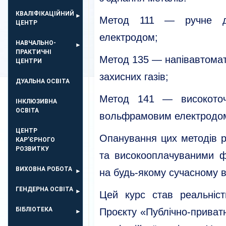
КВАЛІФІКАЦІЙНИЙ
Метод 111 — ручне ду
ЦЕНТР
електродом;
НАВЧАЛЬНО-
ПРАКТИЧНІ
Метод 135 — напівавтома
ЦЕНТРИ
захисних газів;
ДУАЛЬНА ОСВІТА
Метод 141 — високоточ
ІНКЛЮЗИВНА
ОСВІТА
вольфрамовим електродо
ЦЕНТР
Опанування цих методів р
КАР’ЄРНОГО
РОЗВИТКУ
та високооплачуваними ф
ВИХОВНА РОБОТА
на будь-якому сучасному в
ГЕНДЕРНА ОСВІТА
Цей курс став реальніст
БІБЛІОТЕКА
Проєкту «Публічно-приват