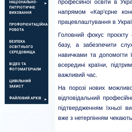
професійної освіти в Укр
НАЦІОНАЛЬНО-
ПАТРІОТИЧНЕ
напрямом «Кар’єрне кон
ВИХОВАННЯ
працевлаштування в Украї
ПРОФОРІЄНТАЦІЙНА
РОБОТА
Головний фокус проєкту
БЕЗПЕКА
базу, а забезпечити сл
ОСВIТНЬОГО
СЕРЕДОВИЩА
навичками та допомогти 
всередині країни, підтри
ВІДЕО ТА
ФОТОМАТЕРІАЛИ
важливий час.
ЦИВІЛЬНИЙ
ЗАХИСТ
На порозі нових можлив
відповідальний професійн
ФАЙЛОВИЙ АРХІВ
підтвердженням їхньої вис
вже з нетерпінням чекають