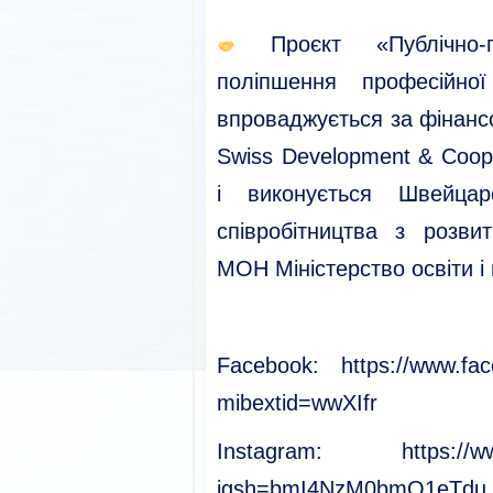
Проєкт «Публічно-п
поліпшення професійно
впроваджується за фінанс
Swiss Development & Coope
і виконується Швейцар
співробітництва з розви
МОН Міністерство освіти і 
Facebook: https://www.fa
mibextid=wwXIfr
Instagram: https://www
igsh=bmI4NzM0bmQ1eTdu