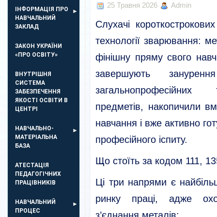
25 Травня 2026
Admin
ІНФОРМАЦІЯ ПРО
НАВЧАЛЬНИЙ
Слухачі короткострокови
ЗАКЛАД
технології зварювання: м
ЗАКОН УКРАЇНИ
«ПРО ОСВІТУ»
фінішну пряму свого навч
завершують занурен
ВНУТРІШНЯ
СИСТЕМА
загальнопрофесійних 
ЗАБЕЗПЕЧЕННЯ
ЯКОСТІ ОСВІТИ В
предметів, накопичили вм
ЦЕНТРІ
навчання і вже активно го
НАВЧАЛЬНО-
МАТЕРІАЛЬНА
професійного іспиту.
БАЗА
Що стоїть за кодом 111, 13
АТЕСТАЦІЯ
ПЕДАГОГІЧНИХ
Ці три напрями є найбіл
ПРАЦІВНИКІВ
ринку праці, адже охо
НАВЧАЛЬНИЙ
ПРОЦЕС
з’єднання металів: