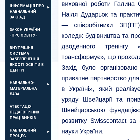
виховної роботи Галина С
ІНФОРМАЦІЯ ПРО
НАВЧАЛЬНИЙ
Наіля Дударьок та практ
ЗАКЛАД
— співробітники
ЗП(ПТ
ЗАКОН УКРАЇНИ
коледж будівництва та пр
«ПРО ОСВІТУ»
дводенного тренінгу 
ВНУТРІШНЯ
СИСТЕМА
трансформує», що проходив
ЗАБЕЗПЕЧЕННЯ
ЯКОСТІ ОСВІТИ В
Захід було організован
ЦЕНТРІ
приватне партнерство для
НАВЧАЛЬНО-
в Україні», який реалізу
МАТЕРІАЛЬНА
БАЗА
уряду Швейцарії та прив
АТЕСТАЦІЯ
Швейцарською фундацією 
ПЕДАГОГІЧНИХ
ПРАЦІВНИКІВ
розвитку Swisscontact за 
науки України.
НАВЧАЛЬНИЙ
ПРОЦЕС