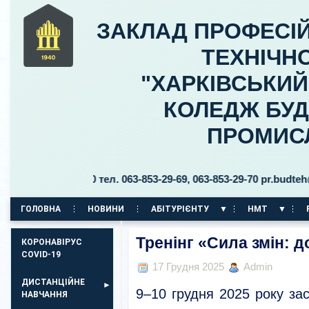
ЗАКЛАД ПРОФЕСІЙ
ТЕХНІЧНО
"ХАРКІВСЬКИ
КОЛЕДЖ БУД
ПРОМИС
ьницького, 30 тел. 063-853-29-69, 063-853-29-70 pr.budteh@pt
ГОЛОВНА
НОВИНИ
АБІТУРІЄНТУ
НМТ
КОРПУС НА ПР. АЕРОКОСМІЧНИЙ, 11
Тренінг «Сила змін: 
КОРОНАВІРУС
COVID-19
17 Грудня 2025
Admin
ДИСТАНЦІЙНЕ
9–10 грудня 2025 року за
НАВЧАННЯ