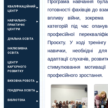
Програма навчання була
КВАЛІФІКАЦІЙНИЙ
готовності фахівців до вза
ЦЕНТР
впливу війни, зокрема 
НАВЧАЛЬНО-
ПРАКТИЧНІ
категорій під час опану
ЦЕНТРИ
професійної перекваліф
ДУАЛЬНА ОСВІТА
Проєкту. У ході тренінгу
ІНКЛЮЗИВНА
навички, необхідні для
ОСВІТА
адаптації слухачів, розвитк
ЦЕНТР
стимулювання мотиваці
КАР’ЄРНОГО
РОЗВИТКУ
професійного зростання.
ВИХОВНА РОБОТА
ГЕНДЕРНА ОСВІТА
БІБЛІОТЕКА