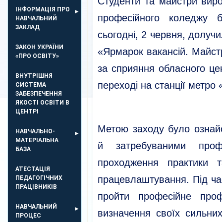
Студенти та майстри виро
ІНФОРМАЦІЯ ПРО
професійного коледжу б
НАВЧАЛЬНИЙ
ЗАКЛАД
сьогодні, 2 червня, долу
ЗАКОН УКРАЇНИ
«Ярмарок вакансій. Майст
«ПРО ОСВІТУ»
за сприяння обласного це
ВНУТРІШНЯ
переході на станції метро 
СИСТЕМА
ЗАБЕЗПЕЧЕННЯ
ЯКОСТІ ОСВІТИ В
ЦЕНТРІ
Метою заходу було ознай
НАВЧАЛЬНО-
МАТЕРІАЛЬНА
й затребуваними проф
БАЗА
проходження практики 
АТЕСТАЦІЯ
працевлаштування. Під ча
ПЕДАГОГІЧНИХ
ПРАЦІВНИКІВ
пройти професійне проф
НАВЧАЛЬНИЙ
визначення своїх сильних
ПРОЦЕС