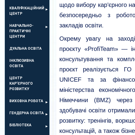
щодо вибору кар’єрного на
КВАЛІФІКАЦІЙНИЙ
ЦЕНТР
безпосередньо з робот
закладів освіти.
НАВЧАЛЬНО-
ПРАКТИЧНІ
ЦЕНТРИ
Окрему увагу на заході
проєкту «ProfiTeam» — ін
ДУАЛЬНА ОСВІТА
консультування та компл
ІНКЛЮЗИВНА
ОСВІТА
проєкт реалізується ГО
ЦЕНТР
UNICEF та за фінансов
КАР’ЄРНОГО
міністерства економічног
РОЗВИТКУ
Німеччини (BMZ) через
ВИХОВНА РОБОТА
здобувачі освіти отримал
ГЕНДЕРНА ОСВІТА
розвитку: тренінгів, воркш
БІБЛІОТЕКА
консультацій, а також бізн