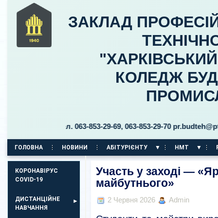
ЗАКЛАД ПРОФЕСІЙ
ТЕХНІЧНО
"ХАРКІВСЬКИ
КОЛЕДЖ БУД
ПРОМИС
цького, 30 тел. 063-853-29-69, 063-853-29-70 pr.budteh@ptukh.
ГОЛОВНА
НОВИНИ
АБІТУРІЄНТУ
НМТ
КОРПУС НА ПР. АЕРОКОСМІЧНИЙ, 11
Участь у заході — «Я
КОРОНАВІРУС
COVID-19
майбутнього»
ДИСТАНЦІЙНЕ
2 Червня 2026
Admin
НАВЧАННЯ