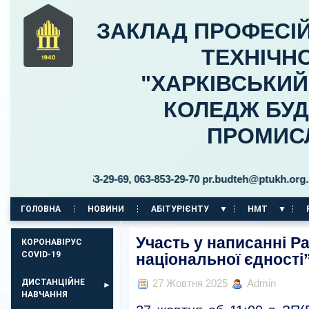
ЗАКЛАД ПРОФЕСІЙ
ТЕХНІЧНО
"ХАРКІВСЬКИ
КОЛЕДЖ БУД
ПРОМИС
30 тел. 063-853-29-69, 063-853-29-70 pr.budteh@ptukh.org.ua
ГОЛОВНА
НОВИНИ
АБІТУРІЄНТУ
НМТ
КОРПУС НА ПР. АЕРОКОСМІЧНИЙ, 11
Участь у написанні Р
КОРОНАВІРУС
COVID-19
національної єдності
ДИСТАНЦІЙНЕ
27 Жовтня 2025
Admin
НАВЧАННЯ