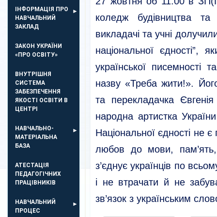
27 жовтня об 11:00 в ЗП(
ІНФОРМАЦІЯ ПРО
коледж будівництва та п
НАВЧАЛЬНИЙ
ЗАКЛАД
викладачі та учні долучил
ЗАКОН УКРАЇНИ
національної єдності”, 
«ПРО ОСВІТУ»
української писемності т
ВНУТРІШНЯ
назву «Треба жити!». Йо
СИСТЕМА
ЗАБЕЗПЕЧЕННЯ
та перекладачка Євгенія
ЯКОСТІ ОСВІТИ В
ЦЕНТРІ
народна артистка України
НАВЧАЛЬНО-
Національної єдності не є 
МАТЕРІАЛЬНА
БАЗА
любов до мови, пам’ять,
з’єднує українців по всьом
АТЕСТАЦІЯ
ПЕДАГОГІЧНИХ
і не втрачати й не забув
ПРАЦІВНИКІВ
зв’язок з українським слов
НАВЧАЛЬНИЙ
ПРОЦЕС