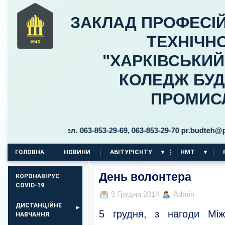
ЗАКЛАД ПРОФЕСІЙ
ТЕХНІЧНО
"ХАРКІВСЬКИ
КОЛЕДЖ БУД
ПРОМИС
ицького, 30 тел. 063-853-29-69, 063-853-29-70 pr.budteh@ptukh
ГОЛОВНА
НОВИНИ
АБІТУРІЄНТУ
НМТ
КОРПУС НА ПР. АЕРОКОСМІЧНИЙ, 11
День волонтера
КОРОНАВІРУС
COVID-19
9 Грудня 2014
Admin
ДИСТАНЦІЙНЕ
5 грудня, з нагоди Між
НАВЧАННЯ