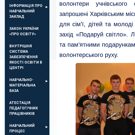
волонтери учнівського
ІНФОРМАЦІЯ ПРО
НАВЧАЛЬНИЙ
запрошені Харківським мі
ЗАКЛАД
для сім’ї, дітей та молод
ЗАКОН УКРАЇНИ
захід «Подаруй світло». 
«ПРО ОСВІТУ»
та пам’ятними подарункам
ВНУТРІШНЯ
СИСТЕМА
волонтерського руху.
ЗАБЕЗПЕЧЕННЯ
ЯКОСТІ ОСВІТИ В
ЦЕНТРІ
НАВЧАЛЬНО-
МАТЕРІАЛЬНА
БАЗА
АТЕСТАЦІЯ
ПЕДАГОГІЧНИХ
ПРАЦІВНИКІВ
НАВЧАЛЬНИЙ
ПРОЦЕС