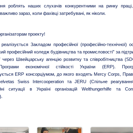
ння роблять наших слухачів конкурентними на ринку праці
важливо зараз, коли фахівці затребувані, як ніколи.
рганізаторам проекту!
реалізується Закладом професійної (професійно-технічної) ос
кий професійний коледж будівництва та промисловості” за підтр
ї через Швейцарську агенцію розвитку та співробітництва (SD
рограми економічної стійкості України (ERP). Прог
ується ERP консорціумом, до якого входять Mercy Corps, Прав
Helvetas Swiss Intercooperation та JERU (Спільне реагуванн
йні ситуації в Україні організацій Welthungerhilfe та Con
).