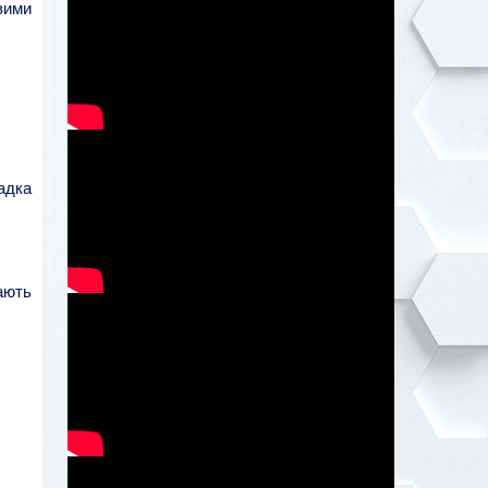
вими
адка
ають