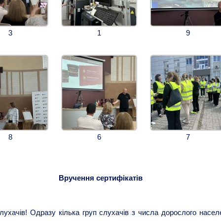
3
1
9
8
6
7
Вручення сертифікатів
лухачів! Одразу кілька груп слухачів з числа дорослого насел