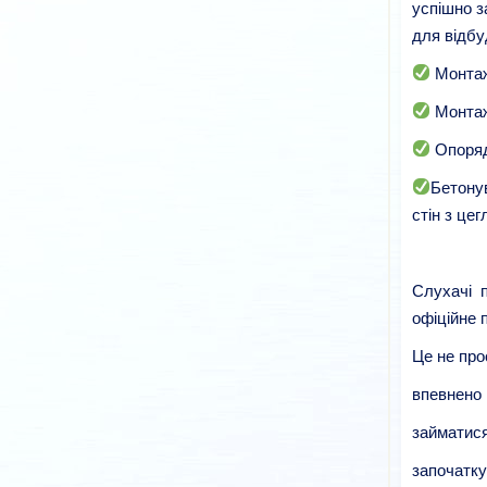
успішно з
для відбу
Монтаж
Монтаж
Опоряд
Бетону
стін з цег
Слухачі 
офіційне 
Це не про
впевнено 
займатис
започатку