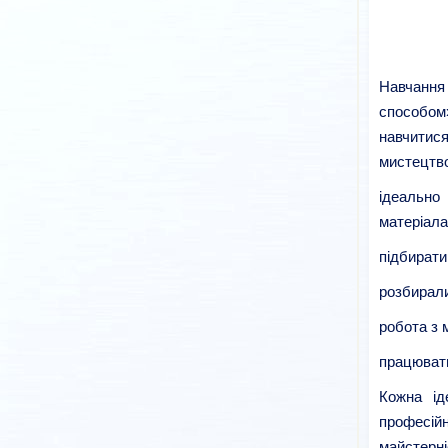
Навчання
способом
навчитися
мистецтво
ідеально
матеріал
підбирати
розбирали
робота з 
працювати
Кожна ід
професій
майстерні