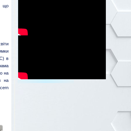
, що
віти
имки
C) в
рама
о на
я на
cern