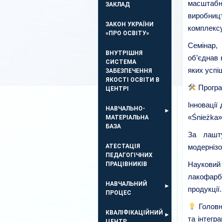
масштабн
ЗАКЛАД
виробницт
ЗАКОН УКРАЇНИ
комплекс
«ПРО ОСВІТУ»
Семінар, 
ВНУТРІШНЯ
об’єднав 
СИСТЕМА
яких успі
ЗАБЕЗПЕЧЕННЯ
ЯКОСТІ ОСВІТИ В
Програ
ЦЕНТРІ
Інновації
НАВЧАЛЬНО-
«Śnieżka»
МАТЕРІАЛЬНА
БАЗА
За лашту
АТЕСТАЦІЯ
модерніз
ПЕДАГОГІЧНИХ
Науковий
ПРАЦІВНИКІВ
лакофарб
НАВЧАЛЬНИЙ
продукції.
ПРОЦЕС
Головн
КВАЛІФІКАЦІЙНИЙ
та інтегр
ЦЕНТР