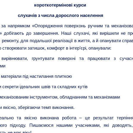
короткотермінові курси
слухачів з числа дорослого населення
 за напрямком «Опорядження поверхонь ручним та механізов
» добігають до завершення. Наші слухачі, які вирішили не пр
 ремонту, для подальшої реалізації в життя, а й опанувати спра
 створювати затишок, комфорт в інтер’єрі, опанували:
 вирівнювати, грунтувати поверхні та працювати з сучас
ами
 матеріали під настилання плиткою
 секрети ідеальних швів та складних кутів
механізованим інструментом, обладнанням та механізмами
 якісно, зберігаючи темп виконання.
еально та якісно виконана робота – це результат терпінн
ного підходу. Пишаємося нашими учасниками, які доводять
сть не має віку!