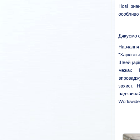
Нові зна
особливо 
Дякуємо о
Навчання 
“Харківсь
Швейцарі
межах П
впровадж
захист, 
надзвича
Worldwide