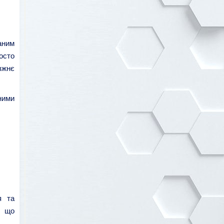
аним
осто
вжнє
ними
я та
, що