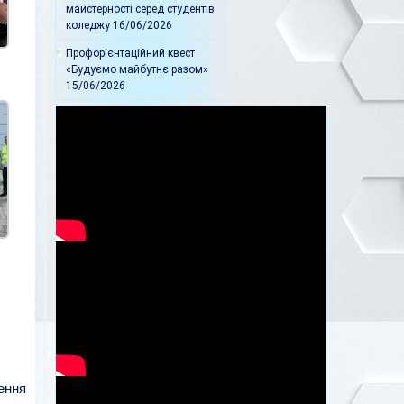
майстерності серед студентів
коледжу
16/06/2026
Профорієнтаційний квест
«Будуємо майбутнє разом»
15/06/2026
ення