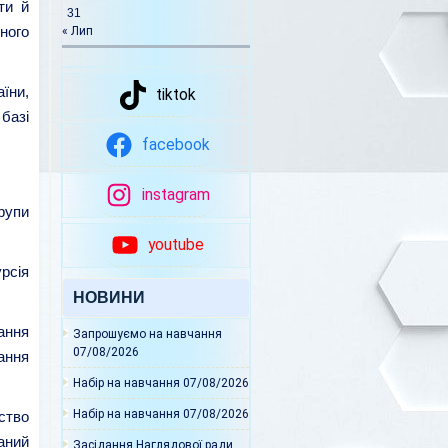
ти й
31
сного
« Лип
їни,
tiktok
 базі
facebook
instagram
Групи
youtube
рсія
НОВИНИ
ання
Запрошуємо на навчання
07/08/2026
ання
Набір на навчання
07/08/2026
Набір на навчання
07/08/2026
ство
аний
Засідання Наглядової ради