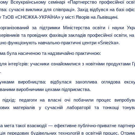
ому Всеукраїнському семінарі «Партнерство професійної осві
ва: сучасні виклики для співпраці». Захід відбувся на базі офі
у ТзОВ «СНЄЖКА-УКРАЇНА» у місті Яворів на Львівщині.
організований за підтримки Міністерства освіти і науки Укра
керівників та провідних фахівців закладів професійної освіти, на
шно функціонують навчально-практичні центри «Śnieżka».
ма була насиченою та надзвичайно практичною:
 для інтер’єрів: учасники ознайомилися з новітніми продуктами 
.
нками виробництва: відбулася захоплива оглядова екску
ованими виробничими цехами підприємства.
 підхід: педагоги на власні очі побачили процес випробув
ових матеріалів у сучасній лабораторії та тонкощі тонув
а мета такої взаємодії — ефективне публічно-приватне партнер
ація передових будівельних технологій в освітній процес. Отрим