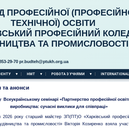
Д ПРОФЕСІЙНОЇ (ПРОФЕСІЙН
ТЕХНІЧНОЇ) ОСВІТИ
ВСЬКИЙ ПРОФЕСІЙНИЙ КОЛЕ
ВНИЦТВА ТА ПРОМИСЛОВОСТІ
r.budteh@ptukh.org.ua
ІЄНТУ
НМТ
РОБОТА З УЧНЯМИ
INTERNATIONAL
 та анонси
у Всеукраїнському семінарі «Партнерство професійної освіт
виробництва: сучасні виклики для співпраці»
я 2026 року старший майстер ЗП(ПТ)О «Харківський професі
удівництва та промисловості» Вікторія Козиренко взяла учас