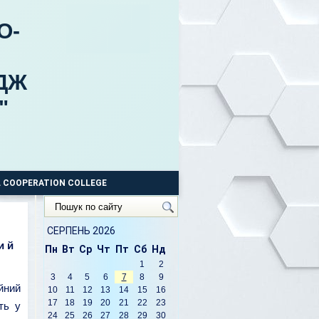
О-
ДЖ
"
 COOPERATION COLLEGE
Пошук
по
сайту
СЕРПЕНЬ 2026
и й
Пн
Вт
Ср
Чт
Пт
Сб
Нд
1
2
3
4
5
6
7
8
9
йний
10
11
12
13
14
15
16
17
18
19
20
21
22
23
ть у
24
25
26
27
28
29
30