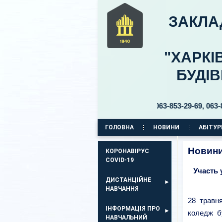
ЗАКЛА
"ХАРКІ
БУДІ
ьвар Б. Хмельницького, 30 тел. 063-853-29-69, 063-853-29-70 p
ГОЛОВНА
НОВИНИ
АБІТУР
КОРПУС НА ПР. АЕРОКОСМІЧНИЙ, 11
Новини
КОРОНАВІРУС
COVID-19
Участь 
ДИСТАНЦІЙНЕ
НАВЧАННЯ
28 травн
ІНФОРМАЦІЯ ПРО
коледж б
НАВЧАЛЬНИЙ