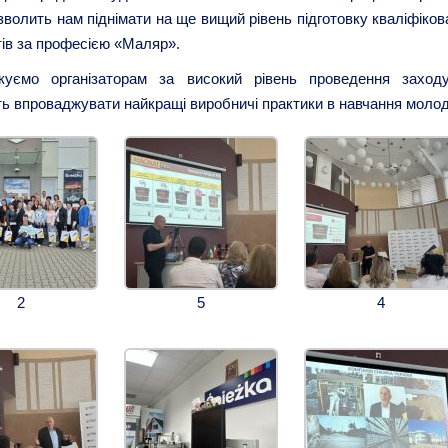
зволить нам піднімати на ще вищий рівень підготовку кваліфіков
тів за професією «Маляр».
уємо організаторам за високий рівень проведення заход
ь впроваджувати найкращі виробничі практики в навчання молод
2
5
4