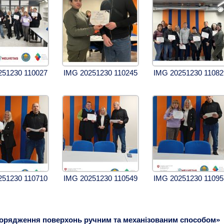
251230 110027
IMG 20251230 110245
IMG 20251230 11082
251230 110710
IMG 20251230 110549
IMG 20251230 11095
орядження поверхонь ручним та механізованим способом»