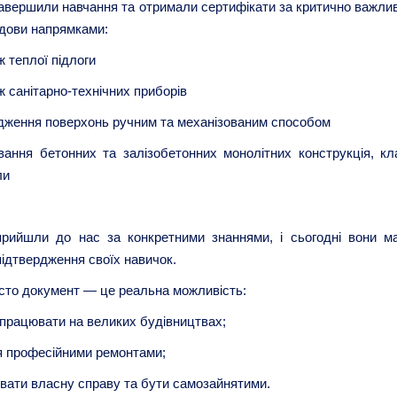
авершили навчання та отримали сертифікати за критично важли
дови напрямками:
 теплої підлоги
 санітарно-технічних приборів
ження поверхонь ручним та механізованим способом
вання бетонних та залізобетонних монолітних конструкція, кл
ли
прийшли до нас за конкретними знаннями, і сьогодні вони м
підтвердження своїх навичок.
сто документ — це реальна можливість:
працювати на великих будівництвах;
я професійними ремонтами;
вати власну справу та бути самозайнятими.