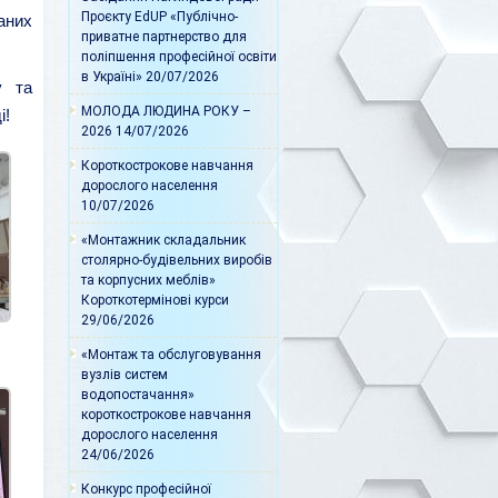
Проєкту EdUP «Публічно-
аних
приватне партнерство для
поліпшення професійної освіти
в Україні»
20/07/2026
у та
МОЛОДА ЛЮДИНА РОКУ –
і!
2026
14/07/2026
Короткострокове навчання
дорослого населення
10/07/2026
«Монтажник складальник
столярно-будівельних виробів
та корпусних меблів»
Короткотермінові курси
29/06/2026
«Монтаж та обслуговування
вузлів систем
водопостачання»
короткострокове навчання
дорослого населення
24/06/2026
Конкурс професійної