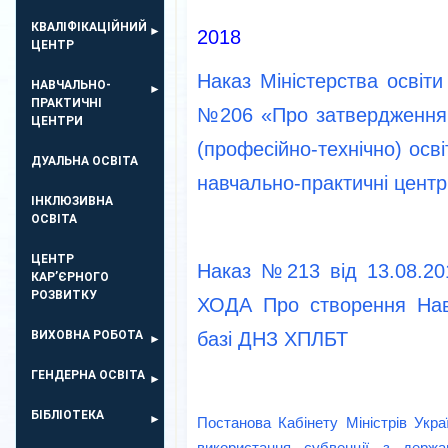
КВАЛІФІКАЦІЙНИЙ
2018
ЦЕНТР
Наказ Міністерства освіти
НАВЧАЛЬНО-
ПРАКТИЧНІ
№206 «Про затвердження 
ЦЕНТРИ
(професійно-технічно) осві
ДУАЛЬНА ОСВІТА
навчально-практичні центр
ІНКЛЮЗИВНА
ОСВІТА
ЦЕНТР
Наказ №213 від 13.08.20
КАР’ЄРНОГО
РОЗВИТКУ
ХОДА Про створення Нав
ВИХОВНА РОБОТА
базі ДНЗ ХПЛБТ
ГЕНДЕРНА ОСВІТА
БІБЛІОТЕКА
Постанова Кабінету Міністрів Укр
використання субвенції з дер