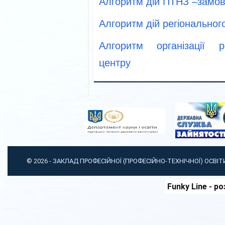
Алгоритм дій ПТНЗ –замо
Алгоритм дій регіонально
Алгоритм організації р
центру
© 2026 -
ЗАКЛАД ПРОФЕСІЙНОЇ (ПРОФЕСІЙНО-ТЕХНІЧНОЇ) ОСВІ
Funky Line
- ро