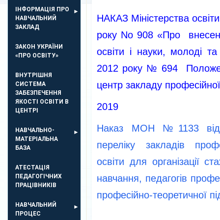
ІНФОРМАЦІЯ ПРО
НАКАЗ Міністерства освіти
НАВЧАЛЬНИЙ
ЗАКЛАД
року No 908 «Про внесенн
ЗАКОН УКРАЇНИ
освіти і науки, молоді т
«ПРО ОСВІТУ»
2012 року № 694 Полож
ВНУТРІШНЯ
центр закладу професійної 
СИСТЕМА
ЗАБЕЗПЕЧЕННЯ
ЯКОСТІ ОСВІТИ В
2019
ЦЕНТРІ
Наказ МОН №1133 від 
НАВЧАЛЬНО-
МАТЕРІАЛЬНА
переліку закладів профе
БАЗА
освіти для організації с
АТЕСТАЦІЯ
ПЕДАГОГІЧНИХ
навчання, педагогів профе
ПРАЦІВНИКІВ
професійно-теоретичної пі
НАВЧАЛЬНИЙ
ПРОЦЕС