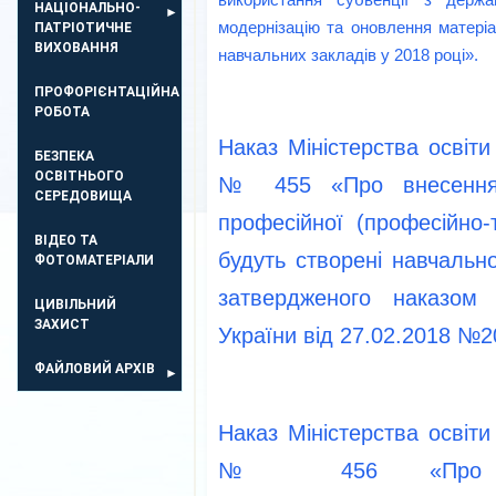
НАЦІОНАЛЬНО-
модернізацію та оновлення матеріа
ПАТРІОТИЧНЕ
ВИХОВАННЯ
навчальних закладів у 2018 році»
.
ПРОФОРІЄНТАЦІЙНА
РОБОТА
Наказ Міністерства освіти
БЕЗПЕКА
ОСВIТНЬОГО
№ 455 «Про внесення 
СЕРЕДОВИЩА
професійної (професійно-т
ВІДЕО ТА
будуть створені навчально
ФОТОМАТЕРІАЛИ
затвердженого наказом 
ЦИВІЛЬНИЙ
ЗАХИСТ
України від 27.02.2018 №2
ФАЙЛОВИЙ АРХІВ
Наказ Міністерства освіти
№ 456
«Про