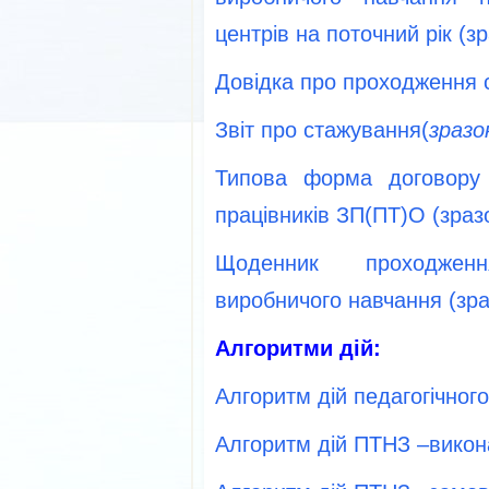
центрів на поточний рік (зр
Довідка про проходження 
Звіт про стажування(
зразо
Типова форма договору 
працівників ЗП(ПТ)О (зразо
Щоденник проходжен
виробничого навчання (зра
Алгоритми дій:
Алгоритм дій педагогічног
Алгоритм дій ПТНЗ –вико