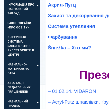
Акрил-Путц
ІНФОРМАЦІЯ ПРО
НАВЧАЛЬНИЙ
ЗАКЛАД
Захист та декорування 
ЗАКОН УКРАЇНИ
Система утеплення
«ПРО ОСВІТУ»
Фарбування
ВНУТРІШНЯ
СИСТЕМА
ЗАБЕЗПЕЧЕННЯ
Śnieżka
– Хто ми?
ЯКОСТІ ОСВІТИ В
ЦЕНТРІ
НАВЧАЛЬНО-
МАТЕРІАЛЬНА
През
БАЗА
АТЕСТАЦІЯ
ПЕДАГОГІЧНИХ
– 01.02.14. VIDARON
ПРАЦІВНИКІВ
– Acryl-Рutz шпаклівки, ґр
НАВЧАЛЬНИЙ
ПРОЦЕС