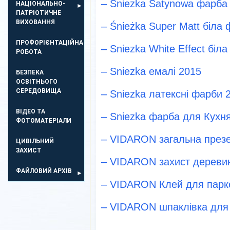
– Sniezka Satynowa фарба 
НАЦІОНАЛЬНО-
ПАТРІОТИЧНЕ
ВИХОВАННЯ
– Śnieżka Super Matt біла 
ПРОФОРІЄНТАЦІЙНА
– Sniezka White Effect біл
РОБОТА
– Sniezka емалі 2015
БЕЗПЕКА
ОСВIТНЬОГО
СЕРЕДОВИЩА
– Sniezka латексні фарби 
ВІДЕО ТА
– Sniezka фарба для Кухн
ФОТОМАТЕРІАЛИ
– VIDARON загальна презе
ЦИВІЛЬНИЙ
ЗАХИСТ
– VIDARON захист дереви
ФАЙЛОВИЙ АРХІВ
– VIDARON Клей для парке
– VIDARON шпаклівка для