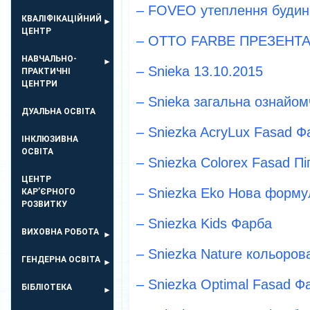
– FOVEO утеплення будинк
КВАЛІФІКАЦІЙНИЙ
ЦЕНТР
–
OTTO FARBE ПРЕЗЕНТА
НАВЧАЛЬНО-
– Snieka 13.10.2015
ПРАКТИЧНІ
ЦЕНТРИ
– Snieka загальна ознайом
ДУАЛЬНА ОСВІТА
– Sniezka AcryLux Fasad Ф
ІНКЛЮЗИВНА
ОСВІТА
– Sniezka Colorex Fasad Пі
ЦЕНТР
– Sniezka Eko Нова форм
КАР’ЄРНОГО
РОЗВИТКУ
– Sniezka Kids Фарба
ВИХОВНА РОБОТА
– Sniezka Nature кольоров
ГЕНДЕРНА ОСВІТА
– Sniezka Optimal Fasad Ф
БІБЛІОТЕКА