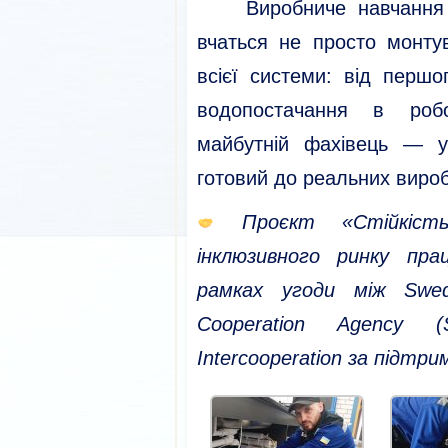
Виробниче навчання —
вчаться не просто монтув
всієї системи: від першо
водопостачання в роб
майбутній фахівець — у
готовий до реальних вироб
Проєкт «Стійкіст
інклюзивного ринку пра
рамках угоди між Swedi
Cooperation Agency 
Intercooperation за підтри