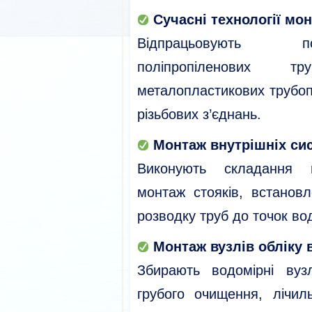
Сучасні технології мо
Відпрацьовують по
поліпропіленових т
металопластикових трубоп
різьбових з’єднань.
Монтаж внутрішніх си
Виконують складання ма
монтаж стояків, встановл
розводку труб до точок в
Монтаж вузлів обліку 
Збирають водомірні вуз
грубого очищення, лічиль