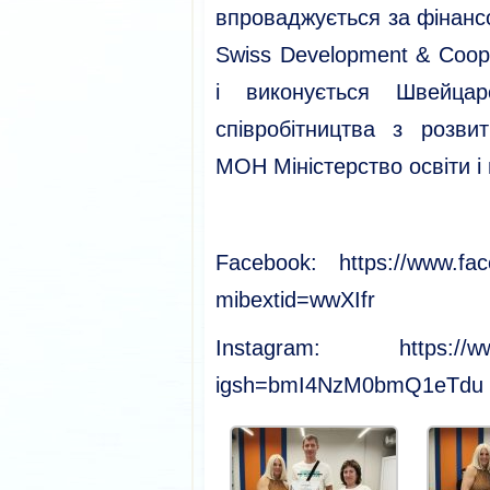
впроваджується за фінанс
Swiss Development & Coope
і виконується Швейцар
співробітництва з розви
МОН Міністерство освіти і 
Facebook: https://www.fa
mibextid=wwXIfr
Instagram: https://www
igsh=bmI4NzM0bmQ1eTdu