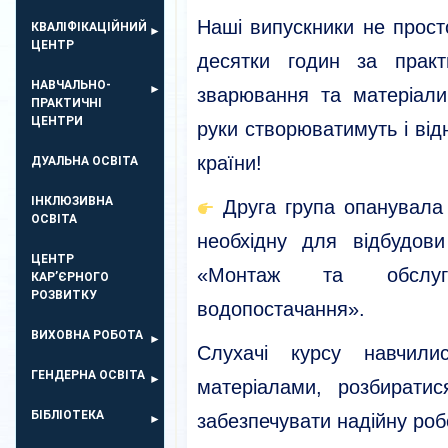
Наші випускники не прост
КВАЛІФІКАЦІЙНИЙ
ЦЕНТР
десятки годин за практ
НАВЧАЛЬНО-
зварювання та матеріали.
ПРАКТИЧНІ
ЦЕНТРИ
руки створюватимуть і ві
країни!
ДУАЛЬНА ОСВІТА
ІНКЛЮЗИВНА
Друга група опанувала
ОСВІТА
необхідну для відбудови
ЦЕНТР
«Монтаж та обслуг
КАР’ЄРНОГО
РОЗВИТКУ
водопостачання».
ВИХОВНА РОБОТА
Слухачі курсу навчили
ГЕНДЕРНА ОСВІТА
матеріалами, розбирати
БІБЛІОТЕКА
забезпечувати надійну ро