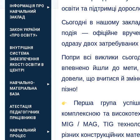
ІНФОРМАЦІЯ ПРО
освіти та підтримці дорос
НАВЧАЛЬНИЙ
ЗАКЛАД
Сьогодні в нашому закла
ЗАКОН УКРАЇНИ
подія — офіційне вруче
«ПРО ОСВІТУ»
одразу двох затребуваних 
ВНУТРІШНЯ
СИСТЕМА
Попри всі виклики сьогод
ЗАБЕЗПЕЧЕННЯ
ЯКОСТІ ОСВІТИ В
впевнено йшли до мети,
ЦЕНТРІ
довели, що вчитися й змін
НАВЧАЛЬНО-
пізно!
МАТЕРІАЛЬНА
БАЗА
Перша група успішн
АТЕСТАЦІЯ
ПЕДАГОГІЧНИХ
комплексною та високоте
ПРАЦІВНИКІВ
MIG / MAG, TIG техноло
НАВЧАЛЬНИЙ
різних конструкційних мате
ПРОЦЕС