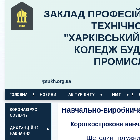
ЗАКЛАД ПРОФЕСІЙ
ТЕХНІЧНО
"ХАРКІВСЬКИ
КОЛЕДЖ БУД
ПРОМИС
budteh@ptukh.org.ua
ГОЛОВНА
НОВИНИ
АБІТУРІЄНТУ
НМТ
КОРПУС НА ПР. АЕРОКОСМІЧНИЙ, 11
Навчально-виробнича
КОРОНАВІРУС
COVID-19
Короткострокове навч
ДИСТАНЦІЙНЕ
НАВЧАННЯ
Ще один потужний кро