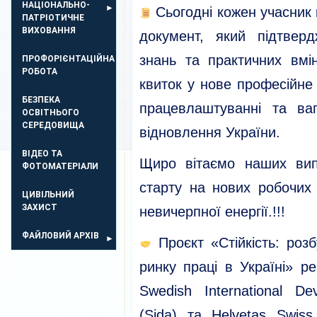
НАЦІОНАЛЬНО-
Сьогодні кожен учасник 
ПАТРІОТИЧНЕ
ВИХОВАННЯ
документ, який підтвер
знань та практичних вм
ПРОФОРІЄНТАЦІЙНА
РОБОТА
квиток у нове професійне
БЕЗПЕКА
працевлаштуванні та ва
ОСВIТНЬОГО
СЕРЕДОВИЩА
відновлення України.
ВІДЕО ТА
Щиро вітаємо наших вип
ФОТОМАТЕРІАЛИ
старту на нових робочих 
ЦИВІЛЬНИЙ
ЗАХИСТ
невичерпної енергії.!!!
ФАЙЛОВИЙ АРХІВ
Проєкт «Стійкість: роз
ринку праці в Україні» р
Swedish International D
(Sida) та Helvetas Swiss