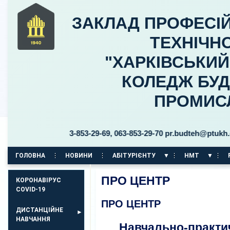
ЗАКЛАД ПРОФЕСІЙ
ТЕХНІЧНО
"ХАРКІВСЬКИ
КОЛЕДЖ БУД
ПРОМИС
тел. 063-853-29-69, 063-853-29-70 pr.budteh@ptukh.org.ua
ГОЛОВНА
НОВИНИ
АБІТУРІЄНТУ
НМТ
КОРПУС НА ПР. АЕРОКОСМІЧНИЙ, 11
ПРО ЦЕНТР
КОРОНАВІРУС
COVID-19
ПРО ЦЕНТР
ДИСТАНЦІЙНЕ
НАВЧАННЯ
Навчально-практич