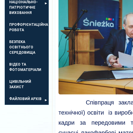
НАЦІОНАЛЬНО-
ПАТРІОТИЧНЕ
ВИХОВАННЯ
ПРОФОРІЄНТАЦІЙНА
РОБОТА
БЕЗПЕКА
ОСВIТНЬОГО
СЕРЕДОВИЩА
ВІДЕО ТА
ФОТОМАТЕРІАЛИ
ЦИВІЛЬНИЙ
ЗАХИСТ
ФАЙЛОВИЙ АРХІВ
Співпраця закладів 
технічної) освіти із виро
кадри за передовими те
сучасні лакофарбові мате