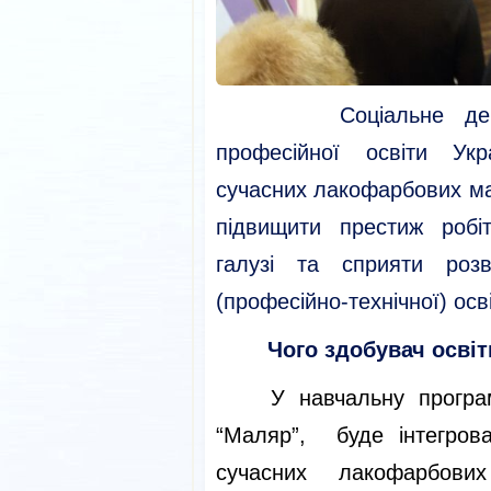
Соціальне державн
професійної освіти Ук
сучасних лакофарбових мат
підвищити престиж робіт
галузі та сприяти роз
(професійно-технічної) осв
Чого здобувач осві
У навчальну програ
“Маляр”, буде інтегров
сучасних лакофарбови