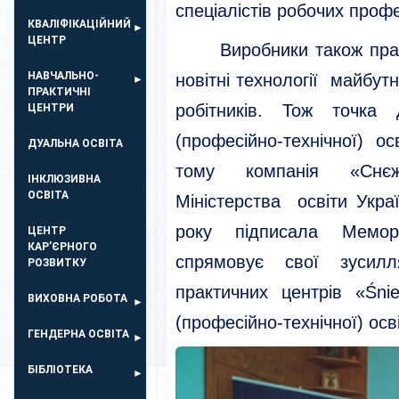
спеціалістів робочих профе
КВАЛІФІКАЦІЙНИЙ
ЦЕНТР
Виробники також прагну
НАВЧАЛЬНО-
новітні технології майбут
ПРАКТИЧНІ
робітників. Тож точка 
ЦЕНТРИ
(професійно-технічної) о
ДУАЛЬНА ОСВІТА
тому компанія «Снєж
ІНКЛЮЗИВНА
ОСВІТА
Міністерства освіти Укра
року підписала Мемора
ЦЕНТР
КАР’ЄРНОГО
спрямовує свої зусилл
РОЗВИТКУ
практичних центрів «Śni
ВИХОВНА РОБОТА
(професійно-технічної) осв
ГЕНДЕРНА ОСВІТА
БІБЛІОТЕКА