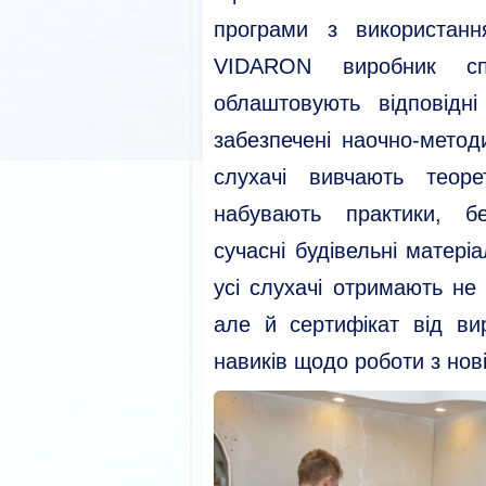
програми з використан
VIDARON виробник сп
облаштовують відповідн
забезпечені наочно-мето
слухачі вивчають теоре
набувають практики, бе
сучасні будівельні матері
усі слухачі отримають н
але й сертифікат від ви
навиків щодо роботи з нов