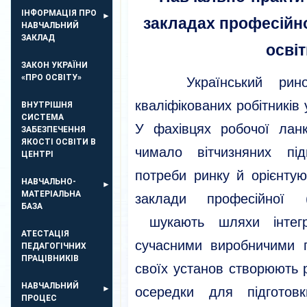
ІНФОРМАЦІЯ ПРО
закладах професійно
НАВЧАЛЬНИЙ
ЗАКЛАД
освіт
ЗАКОН УКРАЇНИ
«ПРО ОСВІТУ»
Український ринок 
кваліфікованих робітників 
ВНУТРІШНЯ
СИСТЕМА
У фахівцях робочої ланк
ЗАБЕЗПЕЧЕННЯ
ЯКОСТІ ОСВІТИ В
чимало вітчизняних під
ЦЕНТРІ
потреби ринку й орієнтую
НАВЧАЛЬНО-
МАТЕРІАЛЬНА
заклади професійної (п
БАЗА
шукають шляхи інтегра
АТЕСТАЦІЯ
сучасними виробничими 
ПЕДАГОГІЧНИХ
ПРАЦІВНИКІВ
своїх установ створюють 
НАВЧАЛЬНИЙ
осередки для підготовк
ПРОЦЕС