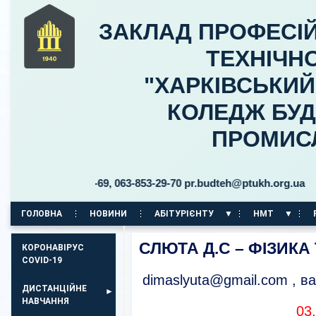
ЗАКЛАД ПРОФЕСІЙ
ТЕХНІЧНО
"ХАРКІВСЬКИ
КОЛЕДЖ БУД
ПРОМИС
3-853-29-69, 063-853-29-70 pr.budteh@ptukh.org.ua
ГОЛОВНА
НОВИНИ
АБІТУРІЄНТУ
НМТ
КОРПУС НА ПР. АЕРОКОСМІЧНИЙ, 11
СЛЮТА Д.С – ФІЗИКА
КОРОНАВІРУС
COVID-19
dimaslyuta@gmail.com , в
ДИСТАНЦІЙНЕ
НАВЧАННЯ
03