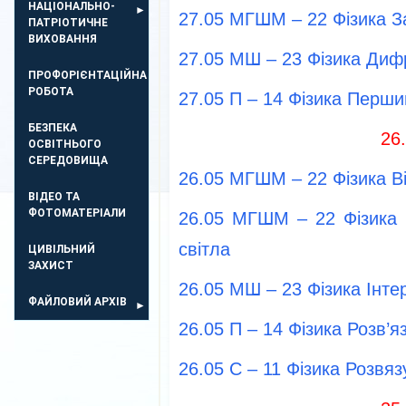
НАЦІОНАЛЬНО-
27.05 МГШМ – 22 Фізика З
ПАТРІОТИЧНЕ
ВИХОВАННЯ
27.05 МШ – 23 Фізика Дифр
ПРОФОРІЄНТАЦІЙНА
РОБОТА
27.05 П – 14 Фізика Перши
БЕЗПЕКА
26
ОСВIТНЬОГО
СЕРЕДОВИЩА
26.05 МГШМ – 22 Фізика В
ВІДЕО ТА
ФОТОМАТЕРІАЛИ
26.05 МГШМ – 22 Фізика 
свiтла
ЦИВІЛЬНИЙ
ЗАХИСТ
26.05 МШ – 23 Фізика Інте
ФАЙЛОВИЙ АРХІВ
26.05 П – 14 Фізика Розв’
26.05 С – 11 Фізика Розвя