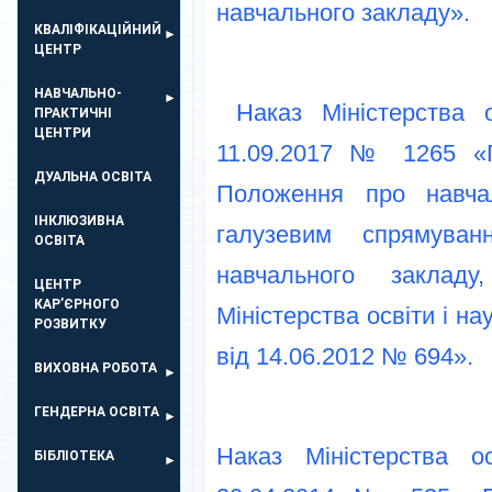
навчального закладу».
КВАЛІФІКАЦІЙНИЙ
ЦЕНТР
НАВЧАЛЬНО-
Наказ Міністерства 
ПРАКТИЧНІ
ЦЕНТРИ
11.09.2017 № 1265 «
ДУАЛЬНА ОСВІТА
Положення про навчал
ІНКЛЮЗИВНА
галузевим спрямуванн
ОСВІТА
навчального закладу
ЦЕНТР
КАР’ЄРНОГО
Міністерства освіти і на
РОЗВИТКУ
від 14.06.2012 № 694».
ВИХОВНА РОБОТА
ГЕНДЕРНА ОСВІТА
Наказ Міністерства о
БІБЛІОТЕКА