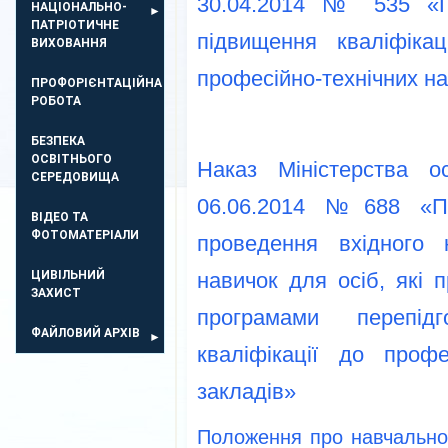
30.04.2014 № 535 «П
НАЦІОНАЛЬНО-
ПАТРІОТИЧНЕ
підвищення кваліфікаці
ВИХОВАННЯ
професійно-технічних на
ПРОФОРІЄНТАЦІЙНА
РОБОТА
БЕЗПЕКА
ОСВIТНЬОГО
Наказ Міністерства о
СЕРЕДОВИЩА
06.06.2014 №688 «П
ВІДЕО ТА
ФОТОМАТЕРІАЛИ
проведення вхідного 
ЦИВІЛЬНИЙ
навичок для осіб, які 
ЗАХИСТ
програмами перепід
ФАЙЛОВИЙ АРХІВ
кваліфікації до профе
закладів»
Положення про навчально