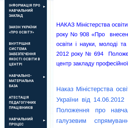
ІНФОРМАЦІЯ ПРО
НАВЧАЛЬНИЙ
ЗАКЛАД
НАКАЗ Міністерства освіти
ЗАКОН УКРАЇНИ
«ПРО ОСВІТУ»
року No 908 «Про внесенн
освіти і науки, молоді т
ВНУТРІШНЯ
СИСТЕМА
2012 року № 694 Полож
ЗАБЕЗПЕЧЕННЯ
ЯКОСТІ ОСВІТИ В
центр закладу професійної 
ЦЕНТРІ
НАВЧАЛЬНО-
МАТЕРІАЛЬНА
БАЗА
Наказ Міністерства осві
АТЕСТАЦІЯ
України від 14.06.201
ПЕДАГОГІЧНИХ
ПРАЦІВНИКІВ
Положення про навчал
НАВЧАЛЬНИЙ
галузевим спрямуванн
ПРОЦЕС