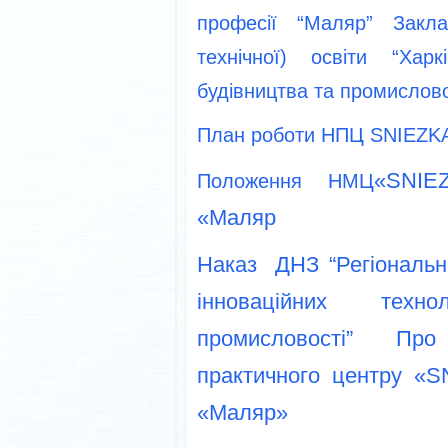
професії “Маляр” Закла
технічної) освіти “Хар
будівництва та промислово
План роботи НПЦ SNIEZKA
«SNIE
Положення НМЦ
«Маляр
Наказ ДНЗ “Регіональни
інноваційних техн
промисловості” Пр
практичного центру «S
«Маляр»