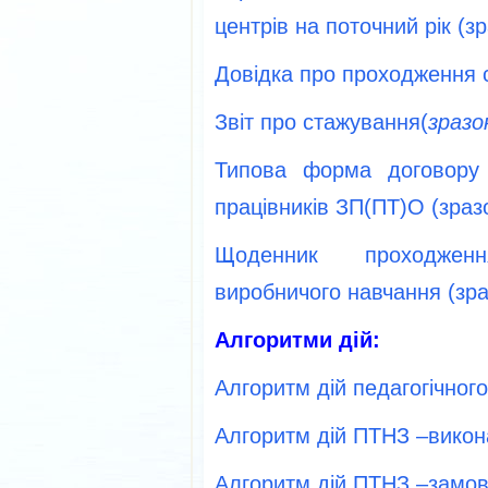
центрів на поточний рік (зр
Довідка про проходження 
Звіт про стажування(
зразо
Типова форма договору 
працівників ЗП(ПТ)О (зразо
Щоденник проходжен
виробничого навчання (зра
Алгоритми дій:
Алгоритм дій педагогічног
Алгоритм дій ПТНЗ –вико
Алгоритм дій ПТНЗ –замо