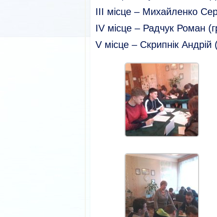
III місце – Михайленко Се
IV місце – Радчук Роман (
V місце – Скрипнік Андрій 