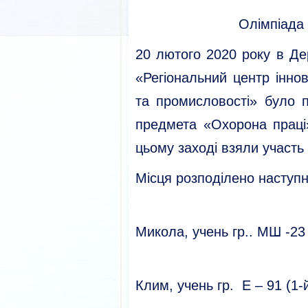
Олімпіада 
20 лютого 2020 року в Д
«Регіональний центр іннов
та промисловості» було 
предмета «Охорона праці»
цьому заході взяли участь 
Місця розподілено наступ
I місце 
Микола, учень гр.. МШ -23 
II місце
Клим, учень гр. Е – 91 (1-й