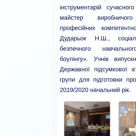
інструментарій сучасног
майстер виробничог
професійних компетентн
Дударьок Н.Ш., соціа
безпечного навчально
боулінгу». Учнів випус
Державної підсумкової а
групи для підготовки пр
2019/2020 начальний рік.