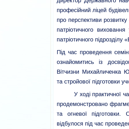
директор Державного нав
професійний ліцей будівел
про перспективи розвитку 
патріотичного виховання 
патріотичного підрозділу «В
Під час проведення семі
ознайомитись із досвід
Вітчизни Михайличенка Ю
та стройової підготовки учн
У ході практичної част
продемонстровано фрагмен
та огневої підготовки.
відбулося під час проведе