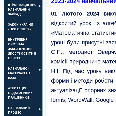
2023-2024 навчальний
ІНФОРМАЦІЯ ПРО
НАВЧАЛЬНИЙ
01 лютого 2024
викл
ЗАКЛАД
відкритий урок з алг
ЗАКОН УКРАЇНИ
«ПРО ОСВІТУ»
«Математична статистик
ВНУТРІШНЯ
уроці були присутні за
СИСТЕМА
ЗАБЕЗПЕЧЕННЯ
С.П., методист Оверчу
ЯКОСТІ ОСВІТИ В
ЦЕНТРІ
комісії природничо-мате
НАВЧАЛЬНО-
Н.І. Під час уроку вик
МАТЕРІАЛЬНА
БАЗА
форми і методи роботи:
АТЕСТАЦІЯ
актуалізації опорних з
ПЕДАГОГІЧНИХ
ПРАЦІВНИКІВ
forms, WordWall, Google 
НАВЧАЛЬНИЙ
ПРОЦЕС