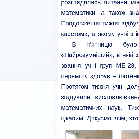
розглядались питання між
математики, а також зн
Продовження тижня відбу
квестом», в якому учні з 
В п’ятницю було п
«Найрозумніший», в якій 
звання учні груп МЕ-23
перемогу здобув – Лютен
Протягом тижня учні долу
згадували висловлювання
математичних наук. Ти
цікавим! Дякуємо всім, хто