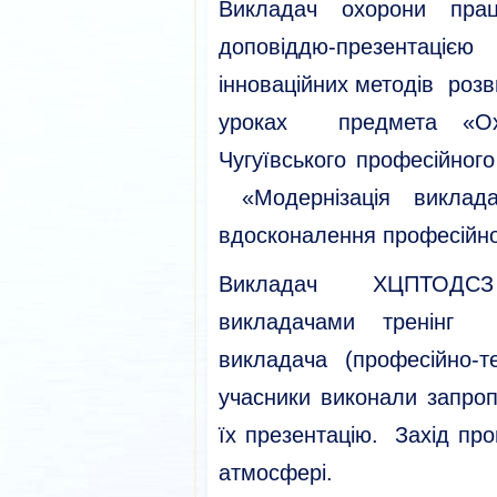
Викладач охорони прац
доповіддю-презентаці
інноваційних методів роз
уроках предмета «Ох
Чугуївського професійно
«Модернізація виклад
вдосконалення професійно
Викладач ХЦПТОДСЗ 
викладачами тренінг «
викладача (професійно-тех
учасники виконали запроп
їх презентацію. Захід пр
атмосфері.