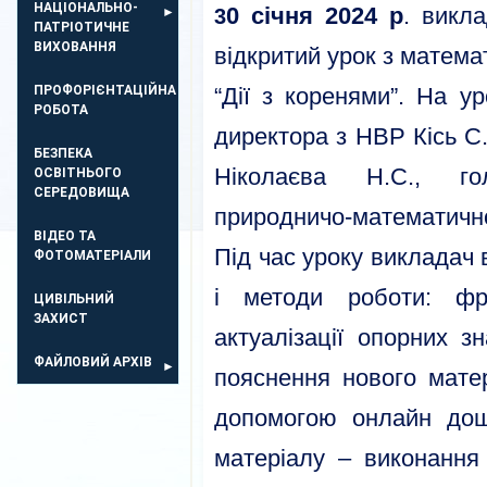
НАЦІОНАЛЬНО-
0 січня 2024 р
. викл
3
ПАТРІОТИЧНЕ
ВИХОВАННЯ
відкритий урок з матема
ПРОФОРІЄНТАЦІЙНА
“Дії з коренями”. На у
РОБОТА
директора з НВР Кісь С.
БЕЗПЕКА
Ніколаєва Н.С., го
ОСВIТНЬОГО
СЕРЕДОВИЩА
природничо-математично
ВІДЕО ТА
Під час уроку викладач
ФОТОМАТЕРІАЛИ
і методи роботи: фр
ЦИВІЛЬНИЙ
ЗАХИСТ
актуалізації опорних з
ФАЙЛОВИЙ АРХІВ
пояснення нового матер
допомогою онлайн дош
матеріалу – виконання