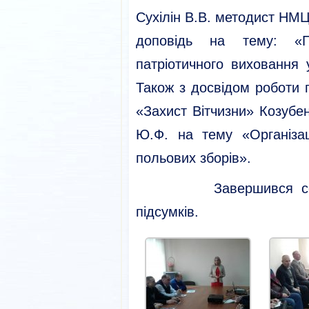
Сухілін В.В. методист НМЦ
доповідь на тему: «Пе
патріотичного виховання 
Також з досвідом роботи 
«Захист Вітчизни» Козубе
Ю.Ф. на тему «Організа
польових зборів».
Завершився семінар
підсумків.