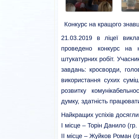
Конкурс на кращого знавц
21.03.2019 в ліцеї викл
проведено конкурс на н
штукатурних робіт. Учасн
завдань: кросворди, гол
використання сухих сумі
розвитку комунікабельно
думку, здатність працювати
Найкращих успіхів досягли
I місце – Торін Данило (гр
II місце – Жуйков Роман (г