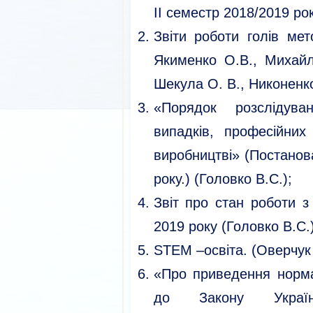
ІІ семестр 2018/2019 року
Звіти роботи голів мет
Якименко О.В., Михайл
Шекула О. В., Никоненко
«Порядок розслідув
випадків, професійни
виробництві» (Постано
року.) (Головко В.С.);
Звіт про стан роботи з
2019 року (Головко В.С.)
STEM –освіта. (Оверчук 
«Про приведення нормат
до Закону Украї