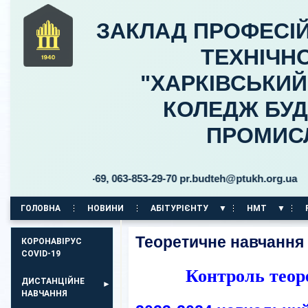
ЗАКЛАД ПРОФЕСІЙ
ТЕХНІЧНО
"ХАРКІВСЬКИ
КОЛЕДЖ БУД
ПРОМИС
853-29-69, 063-853-29-70 pr.budteh@ptukh.org.ua
ГОЛОВНА
НОВИНИ
АБІТУРІЄНТУ
НМТ
КОРПУС НА ПР. АЕРОКОСМІЧНИЙ, 11
Теоретичне навчання
КОРОНАВІРУС
COVID-19
Контроль теор
ДИСТАНЦІЙНЕ
НАВЧАННЯ