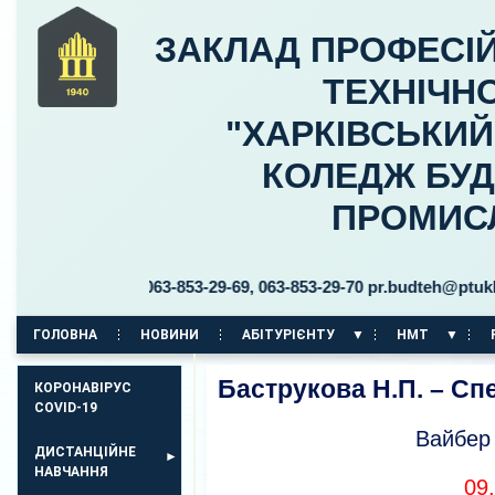
ЗАКЛАД ПРОФЕСІЙ
ТЕХНІЧНО
"ХАРКІВСЬКИ
КОЛЕДЖ БУД
ПРОМИС
 30 тел. 063-853-29-69, 063-853-29-70 pr.budteh@ptukh.org.ua
ГОЛОВНА
НОВИНИ
АБІТУРІЄНТУ
НМТ
КОРПУС НА ПР. АЕРОКОСМІЧНИЙ, 11
Баструкова Н.П. – Сп
КОРОНАВІРУС
COVID-19
Вайбер
ДИСТАНЦІЙНЕ
НАВЧАННЯ
09