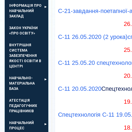
ІНФОРМАЦІЯ ПРО
С-21-завдання-поетапної-а
НАВЧАЛЬНИЙ
ЗАКЛАД
26
ЗАКОН УКРАЇНИ
«ПРО ОСВІТУ»
С-11 26.05.2020 (2 урока)с
ВНУТРІШНЯ
25
СИСТЕМА
ЗАБЕЗПЕЧЕННЯ
ЯКОСТІ ОСВІТИ В
С-11 25.05.20 спецтехноло
ЦЕНТРІ
20
НАВЧАЛЬНО-
МАТЕРІАЛЬНА
С-11 20.05.2020
Спецтехнол
БАЗА
АТЕСТАЦІЯ
19
ПЕДАГОГІЧНИХ
ПРАЦІВНИКІВ
Спецтехнологія С-11 19.05
НАВЧАЛЬНИЙ
18
ПРОЦЕС