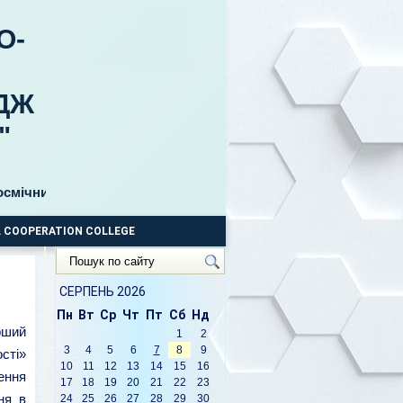
О-
ДЖ
"
ий 11, бульвар Б. Хмельницького, 30 тел. 063-853-29-69, 063-8
 COOPERATION COLLEGE
Пошук
по
сайту
СЕРПЕНЬ 2026
Пн
Вт
Ср
Чт
Пт
Сб
Нд
рший
1
2
3
4
5
6
7
8
9
сті»
10
11
12
13
14
15
16
ення
17
18
19
20
21
22
23
ня в
24
25
26
27
28
29
30