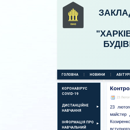
ЗАКЛА
"ХАРКІ
БУДІ
ГОЛОВНА
НОВИНИ
АБІТУР
КОРПУС НА ПР. АЕРОКОСМІЧНИЙ, 11
Контро
КОРОНАВІРУС
COVID-19
23 Лютог
ДИСТАНЦІЙНЕ
23 лютог
НАВЧАННЯ
майстер 
Козиренко
ІНФОРМАЦІЯ ПРО
НАВЧАЛЬНИЙ
вступног