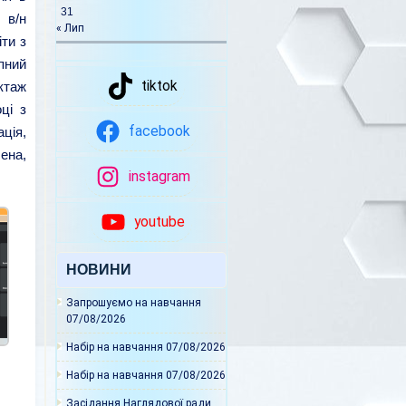
31
 в/н
« Лип
ти з
пний
tiktok
ктаж
ці з
facebook
ція,
ена,
instagram
youtube
НОВИНИ
Запрошуємо на навчання
07/08/2026
Набір на навчання
07/08/2026
Набір на навчання
07/08/2026
Засідання Наглядової ради