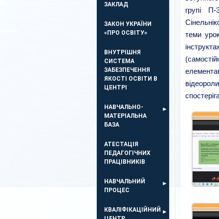
ЗАКЛАД
групі П-
Сінельнік
ЗАКОН УКРАЇНИ
«ПРО ОСВІТУ»
теми урок
інструк
ВНУТРІШНЯ
(самості
СИСТЕМА
ЗАБЕЗПЕЧЕННЯ
елементам
ЯКОСТІ ОСВІТИ В
відеоро
ЦЕНТРІ
спостеріг
НАВЧАЛЬНО-
МАТЕРІАЛЬНА
БАЗА
АТЕСТАЦІЯ
ПЕДАГОГІЧНИХ
ПРАЦІВНИКІВ
НАВЧАЛЬНИЙ
ПРОЦЕС
КВАЛІФІКАЦІЙНИЙ
ЦЕНТР