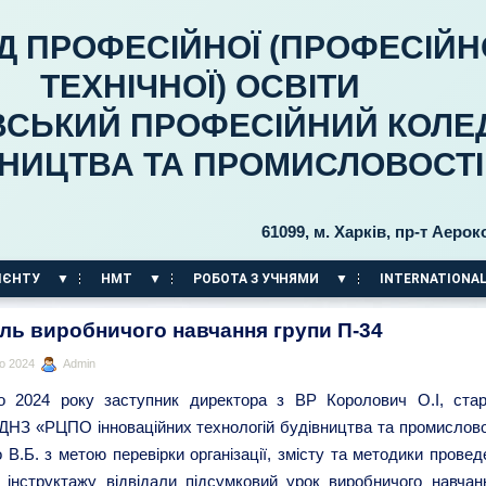
Д ПРОФЕСІЙНОЇ (ПРОФЕСІЙН
ТЕХНІЧНОЇ) ОСВІТИ
ВСЬКИЙ ПРОФЕСІЙНИЙ КОЛЕ
ВНИЦТВА ТА ПРОМИСЛОВОСТІ
61099, м. Харків, пр-т Аерокосмічн
ІЄНТУ
НМТ
РОБОТА З УЧНЯМИ
INTERNATIONAL
ль виробничого навчання групи П-34
о 2024
Admin
о 2024 року заступник директора з ВР Королович О.І, ста
ДНЗ «РЦПО інноваційних технологій будівництва та промислово
 В.Б. з метою перевірки організації, змісту та методики провед
о інструктажу відвідали підсумковий урок виробничого навчан