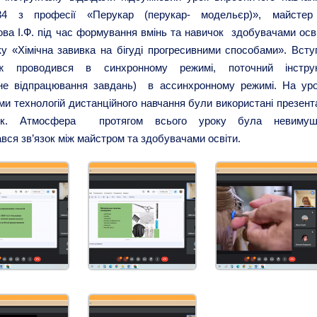
34
з професії «Перукар (перукар- модельєр)», майстер
ова І.Ф. під час формування вмінь та навичок здобувачами осві
у «Хімічна завивка на бігуді прогресивними способами». Всту
таж проводився в синхронному режимі, поточний інстру
йне відпрацювання завдань) в ассинхронному режимі. На уро
и технологій дистанційного навчання були використані презента
лик. Атмосфера протягом всього уроку була невимуш
ався зв’язок між майстром та здобувачами освіти.