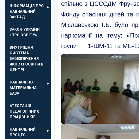
спільно з ЦСССДМ Фрунзен
ІНФОРМАЦІЯ ПРО
НАВЧАЛЬНИЙ
Фонду спасіння дітей та пі
ЗАКЛАД
Міславською І.Б. було пр
ЗАКОН УКРАЇНИ
наркоманії на тему: «П
«ПРО ОСВІТУ»
групи 1-ШМ-11 та МЕ-1
ВНУТРІШНЯ
СИСТЕМА
ЗАБЕЗПЕЧЕННЯ
ЯКОСТІ ОСВІТИ В
ЦЕНТРІ
НАВЧАЛЬНО-
МАТЕРІАЛЬНА
БАЗА
АТЕСТАЦІЯ
ПЕДАГОГІЧНИХ
ПРАЦІВНИКІВ
НАВЧАЛЬНИЙ
ПРОЦЕС