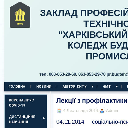
ЗАКЛАД ПРОФЕСІЙ
ТЕХНІЧНО
"ХАРКІВСЬКИ
КОЛЕДЖ БУД
ПРОМИС
ницького, 30 тел. 063-853-29-69, 063-853-29-70 pr.budteh@ptuk
ГОЛОВНА
НОВИНИ
АБІТУРІЄНТУ
НМТ
КОРПУС НА ПР. АЕРОКОСМІЧНИЙ, 11
Лекції з профілактики
КОРОНАВІРУС
COVID-19
4 Листопада 2014
Admin
ДИСТАНЦІЙНЕ
04.11.2014 соціально-п
НАВЧАННЯ