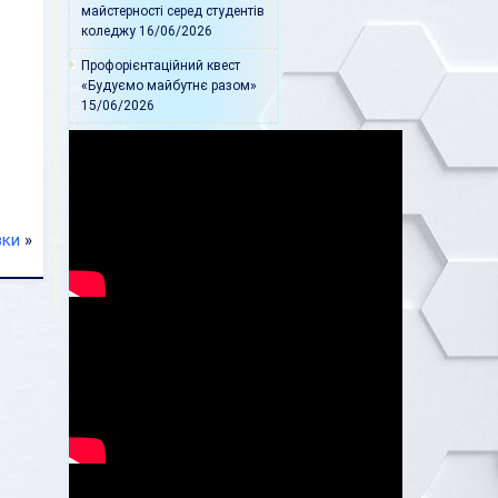
майстерності серед студентів
коледжу
16/06/2026
Профорієнтаційний квест
«Будуємо майбутнє разом»
15/06/2026
вки
»