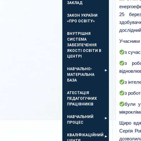
ЗАКЛАД
енергоефе
25 берез
ЗАКОН УКРАЇНИ
«ПРО ОСВІТУ»
здобувач
дослідний
ВНУТРІШНЯ
СИСТЕМА
Учасники 
ЗАБЕЗПЕЧЕННЯ
ЯКОСТІ ОСВІТИ В
з суча
ЦЕНТРІ
з робо
НАВЧАЛЬНО-
відновлюв
МАТЕРІАЛЬНА
БАЗА
з інте
з робот
АТЕСТАЦІЯ
ПЕДАГОГІЧНИХ
були у
ПРАЦІВНИКІВ
мікроклім
НАВЧАЛЬНИЙ
ПРОЦЕС
Щиро вдя
Сергія Ро
КВАЛІФІКАЦІЙНИЙ
дозволил
ЦЕНТР