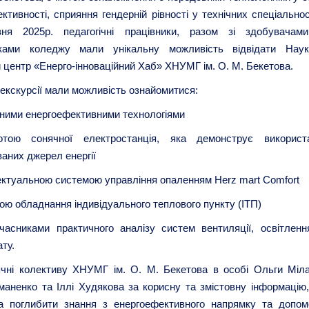
ктивності, сприяння гендерній рівності у технічних спеціальнос
ня 2025р. педагогічні працівники, разом зі здобувачам
ками коледжу мали унікальну можливість відвідати Наук
 центр «Енерго-інноваційний Хаб» ХНУМГ ім. О. М. Бекетова.
екскурсії мали можливість ознайомитися:
сними енергоефективними технологіями
тою сонячної електростанція, яка демонструє використ
аних джерел енергії
лектуальною системою управління опаленням Herz mart Comfort
ою обладнання індивідуального теплового пункту (ІТП)
часниками практичного аналізу систем вентиляції, освітленн
ату.
чні колективу ХНУМГ ім. О. М. Бекетова в особі Ольги Міла
маненко та Іллі Худякова за корисну та змістовну інформацію,
а поглибити знання з енергоефективного напрямку та допом