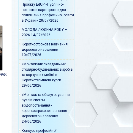
Проєкту EdUP «Публічно-
приватне партнерство для
поліпшення професійної освіти
в Україні»
20/07/2026
МОЛОДА ЛЮДИНА РОКУ –
2026
14/07/2026
Короткострокове навчання
дорослого населення
10/07/2026
«Монтажник складальник
столярно-будівельних виробів
958
та корпусних меблів»
Короткотермінові курси
29/06/2026
«Монтаж та обслуговування
вузлів систем
водопостачання»
короткострокове навчання
дорослого населення
24/06/2026
Конкурс професійної