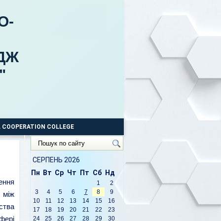
О-
ДЖ
"
 COOPERATION COLLEGE
Пошук
по
сайту
СЕРПЕНЬ 2026
Пн
Вт
Ср
Чт
Пт
Сб
Нд
ення
1
2
3
4
5
6
7
8
9
 між
10
11
12
13
14
15
16
ства
17
18
19
20
21
22
23
фері
24
25
26
27
28
29
30