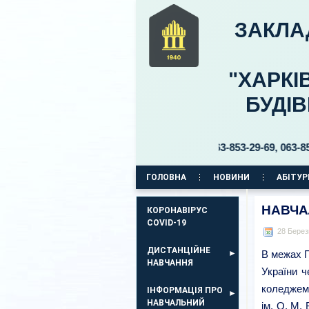
ЗАКЛА
"ХАРКІ
БУДІ
бульвар Б. Хмельницького, 30 тел. 063-853-29-69, 063-853-29-
ГОЛОВНА
НОВИНИ
АБІТУР
КОРПУС НА ПР. АЕРОКОСМІЧНИЙ, 11
НАВЧА
КОРОНАВІРУС
COVID-19
28 Берез
ДИСТАНЦІЙНЕ
В межах П
НАВЧАННЯ
України ч
коледжем 
ІНФОРМАЦІЯ ПРО
НАВЧАЛЬНИЙ
ім. О. М.