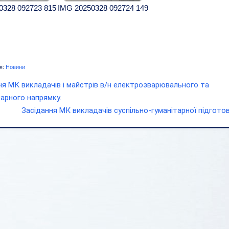
0328 092723 815
IMG 20250328 092724 149
я:
Новини
ня МК викладачів і майстрів в/н електрозварювального та
арного напрямку.
Засідання МК викладачів суспільно-гуманітарної підгото