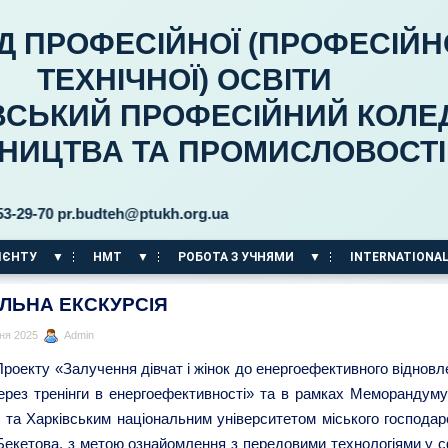
Д ПРОФЕСІЙНОЇ (ПРОФЕСІЙН
ТЕХНІЧНОЇ) ОСВІТИ
ВСЬКИЙ ПРОФЕСІЙНИЙ КОЛЕ
ВНИЦТВА ТА ПРОМИСЛОВОСТІ
70 pr.budteh@ptukh.org.ua
ІЄНТУ
НМТ
РОБОТА З УЧНЯМИ
INTERNATIONAL
ЛЬНА ЕКСКУРСІЯ
ня 2025
Admin
роекту «Залучення дівчат і жінок до енергоефективного відновл
ерез тренінги в енергоефективності» та в рамках Меморандуму
та Харківським національним університетом міського господар
 Бекетова, з метою ознайомлення з передовими технологіями у с