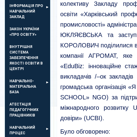
колективу Закладу профе
ІНФОРМАЦІЯ ПРО
НАВЧАЛЬНИЙ
освіти «Харківський проф
ЗАКЛАД
промисловості» адміністра
ЗАКОН УКРАЇНИ
ЮКЛЯЄВСЬКА та заступн
«ПРО ОСВІТУ»
КОРОЛОВИЧ поділилися в
ВНУТРІШНЯ
СИСТЕМА
компанії АГРОМАТ, яке 
ЗАБЕЗПЕЧЕННЯ
ЯКОСТІ ОСВІТИ В
«EduBiz: інноваційне ста
ЦЕНТРІ
викладачів /–ок закладів
НАВЧАЛЬНО-
громадська організація
МАТЕРІАЛЬНА
БАЗА
SCHOOL» NGO) за підтри
АТЕСТАЦІЯ
міжнародного розвитку 
ПЕДАГОГІЧНИХ
ПРАЦІВНИКІВ
довіри» (UCBI).
НАВЧАЛЬНИЙ
Було обговорено:
ПРОЦЕС