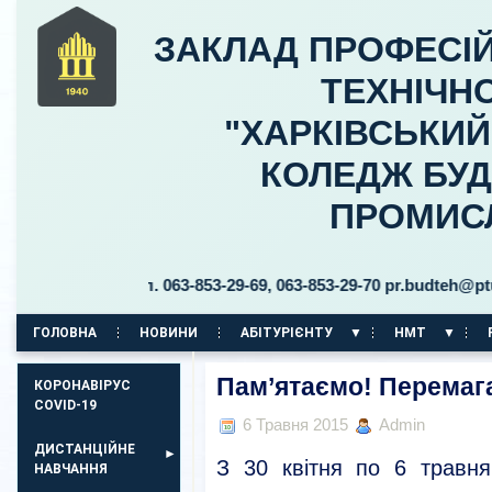
ЗАКЛАД ПРОФЕСІЙ
ТЕХНІЧНО
"ХАРКІВСЬКИ
КОЛЕДЖ БУД
ПРОМИС
цького, 30 тел. 063-853-29-69, 063-853-29-70 pr.budteh@ptukh.
ГОЛОВНА
НОВИНИ
АБІТУРІЄНТУ
НМТ
КОРПУС НА ПР. АЕРОКОСМІЧНИЙ, 11
Пам’ятаємо! Перемаг
КОРОНАВІРУС
COVID-19
6 Травня 2015
Admin
ДИСТАНЦІЙНЕ
З 30 квітня по 6 травн
НАВЧАННЯ