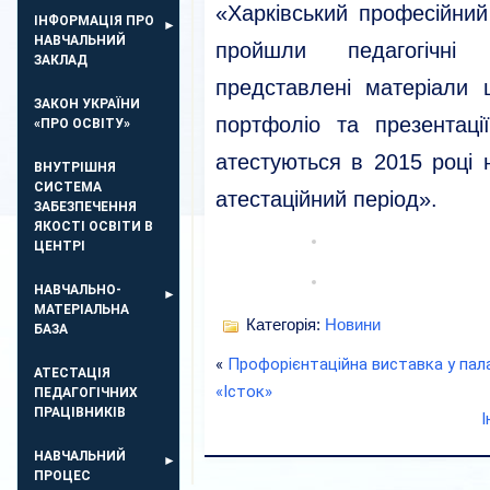
«Харківський професійний
ІНФОРМАЦІЯ ПРО
НАВЧАЛЬНИЙ
пройшли педагогічні
ЗАКЛАД
представлені матеріали
ЗАКОН УКРАЇНИ
портфоліо та презентації
«ПРО ОСВІТУ»
атестуються в 2015 році 
ВНУТРІШНЯ
СИСТЕМА
атестаційний період».
ЗАБЕЗПЕЧЕННЯ
ЯКОСТІ ОСВІТИ В
ЦЕНТРІ
НАВЧАЛЬНО-
МАТЕРІАЛЬНА
Категорія:
Новини
БАЗА
«
Профорієнтаційна виставка у пал
АТЕСТАЦІЯ
«Істок»
ПЕДАГОГІЧНИХ
ПРАЦІВНИКІВ
І
НАВЧАЛЬНИЙ
ПРОЦЕС