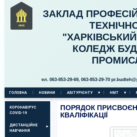
ЗАКЛАД ПРОФЕСІЙ
ТЕХНІЧНО
"ХАРКІВСЬКИ
КОЛЕДЖ БУД
ПРОМИС
ицького, 30 тел. 063-853-29-69, 063-853-29-70 pr.budteh@ptuk
ГОЛОВНА
НОВИНИ
АБІТУРІЄНТУ
НМТ
КОРПУС НА ПР. АЕРОКОСМІЧНИЙ, 11
ПОРЯДОК ПРИСВОЄН
КОРОНАВІРУС
COVID-19
КВАЛІФІКАЦІЇ
ДИСТАНЦІЙНЕ
НАВЧАННЯ