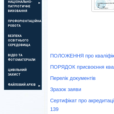
НАЦІОНАЛЬНО-
ПАТРІОТИЧНЕ
ВИХОВАННЯ
ПРОФОРІЄНТАЦІЙНА
РОБОТА
БЕЗПЕКА
ОСВIТНЬОГО
СЕРЕДОВИЩА
ПОЛОЖЕННЯ про кваліфік
ВІДЕО ТА
ФОТОМАТЕРІАЛИ
ПОРЯДОК присвоєння квал
ЦИВІЛЬНИЙ
ЗАХИСТ
Перелік документів
ФАЙЛОВИЙ АРХІВ
Зразок заяви
Сертифікат про акредитаці
139