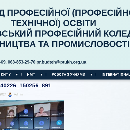
Д ПРОФЕСІЙНОЇ (ПРОФЕСІЙН
ТЕХНІЧНОЇ) ОСВІТИ
ВСЬКИЙ ПРОФЕСІЙНИЙ КОЛЕ
ВНИЦТВА ТА ПРОМИСЛОВОСТІ
3-853-29-70 pr.budteh@ptukh.org.ua
ІЄНТУ
НМТ
РОБОТА З УЧНЯМИ
INTERNATIONAL
40226_150256_891
 2024
Admin