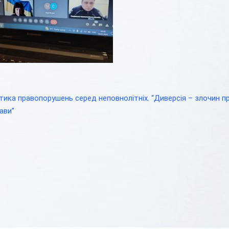
ика правопорушень серед неповнолітніх. “Диверсія – злочин п
ави”