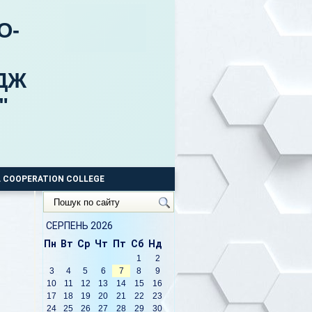
О-
ДЖ
"
 COOPERATION COLLEGE
Пошук
по
сайту
СЕРПЕНЬ 2026
Пн
Вт
Ср
Чт
Пт
Сб
Нд
1
2
3
4
5
6
7
8
9
10
11
12
13
14
15
16
17
18
19
20
21
22
23
24
25
26
27
28
29
30