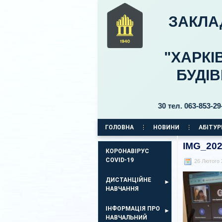
ЗАКЛА
"ХАРКІ
БУДІ
чний 11, бульвар Б. Хмельницького, 30 тел. 063-853-29-69, 06
ГОЛОВНА
НОВИНИ
АБІТУР
КОРПУС НА ПР. АЕРОКОСМІЧНИЙ, 11
IMG_202
КОРОНАВІРУС
COVID-19
26 Лютого
ДИСТАНЦІЙНЕ
НАВЧАННЯ
ІНФОРМАЦІЯ ПРО
НАВЧАЛЬНИЙ