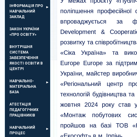
У межах проєкту «Публі
ІНФОРМАЦІЯ ПРО
поліпшення професійної о
НАВЧАЛЬНИЙ
ЗАКЛАД
впроваджується за фі
ЗАКОН УКРАЇНИ
Development & Cooperat
«ПРО ОСВІТУ»
розвитку та співробітницт
ВНУТРІШНЯ
«Сіка Україна» та вико
СИСТЕМА
ЗАБЕЗПЕЧЕННЯ
Europe Europe за підтрим
ЯКОСТІ ОСВІТИ В
ЦЕНТРІ
України, майстер виробн
НАВЧАЛЬНО-
«Регіональний центр про
МАТЕРІАЛЬНА
БАЗА
технологій будівництва та
жовтня 2024 року став у
АТЕСТАЦІЯ
ПЕДАГОГІЧНИХ
«Монтаж побутових си
ПРАЦІВНИКІВ
пройшов на базі ТОВ «Н
НАВЧАЛЬНИЙ
ПРОЦЕС
«Екософт» в м. Ірпінь.