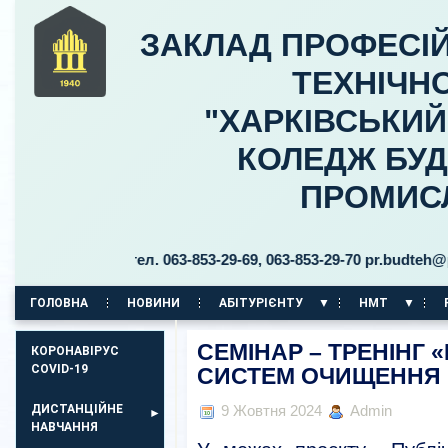
ЗАКЛАД ПРОФЕСІЙ
ТЕХНІЧНО
"ХАРКІВСЬКИ
КОЛЕДЖ БУД
ПРОМИС
ицького, 30 тел. 063-853-29-69, 063-853-29-70 pr.budteh@ptuk
ГОЛОВНА
НОВИНИ
АБІТУРІЄНТУ
НМТ
КОРПУС НА ПР. АЕРОКОСМІЧНИЙ, 11
СЕМІНАР – ТРЕНІНГ
КОРОНАВІРУС
COVID-19
СИСТЕМ ОЧИЩЕННЯ
ДИСТАНЦІЙНЕ
9 Жовтня 2024
Admin
НАВЧАННЯ