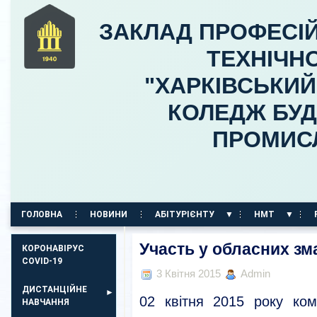
ЗАКЛАД ПРОФЕСІЙ
ТЕХНІЧНО
"ХАРКІВСЬКИ
КОЛЕДЖ БУД
ПРОМИС
ГОЛОВНА
НОВИНИ
АБІТУРІЄНТУ
НМТ
КОРПУС НА ПР. АЕРОКОСМІЧНИЙ, 11
Участь у обласних зм
КОРОНАВІРУС
COVID-19
3 Квітня 2015
Admin
ДИСТАНЦІЙНЕ
02 квітня 2015 року ко
НАВЧАННЯ