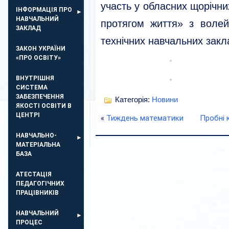
участь у обласних щорічн
ІНФОРМАЦІЯ ПРО
НАВЧАЛЬНИЙ
протягом життя» з волей
ЗАКЛАД
технічних навчальних закл
ЗАКОН УКРАЇНИ
«ПРО ОСВІТУ»
ВНУТРІШНЯ
СИСТЕМА
ЗАБЕЗПЕЧЕННЯ
Категорія:
Новини
ЯКОСТІ ОСВІТИ В
ЦЕНТРІ
«
Тиждень математики
Пробні 
НАВЧАЛЬНО-
МАТЕРІАЛЬНА
БАЗА
АТЕСТАЦІЯ
ПЕДАГОГІЧНИХ
ПРАЦІВНИКІВ
НАВЧАЛЬНИЙ
ПРОЦЕС