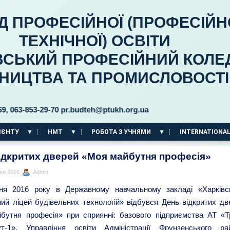
Д ПРОФЕСІЙНОЇ (ПРОФЕСІЙН
ТЕХНІЧНОЇ) ОСВІТИ
ВСЬКИЙ ПРОФЕСІЙНИЙ КОЛЕ
ВНИЦТВА ТА ПРОМИСЛОВОСТІ
-853-29-70 pr.budteh@ptukh.org.ua
ІЄНТУ
НМТ
РОБОТА З УЧНЯМИ
INTERNATIONAL
ідкритих дверей «Моя майбутня професія»
ня 2016
Admin
ня 2016 року в Державному навчальному закладі «Харківс
ий ліцей будівельних технологій» відбувся День відкритих дв
бутня професія» при сприянні: базового підприємства АТ «Т
т-1», Управління освіти Адміністрації Фрунзенського ра