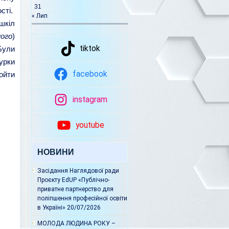
31
ості.
« Лип
шкіл
ного
)
tiktok
Були
урки
facebook
ойти
instagram
youtube
НОВИНИ
Засідання Наглядової ради
Проєкту EdUP «Публічно-
приватне партнерство для
поліпшення професійної освіти
в Україні»
20/07/2026
МОЛОДА ЛЮДИНА РОКУ –