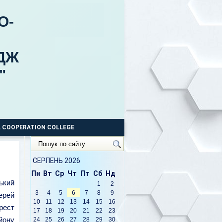
О-
ДЖ
"
 COOPERATION COLLEGE
Пошук
по
сайту
СЕРПЕНЬ 2026
Пн
Вт
Ср
Чт
Пт
Сб
Нд
ький
1
2
3
4
5
6
7
8
9
ерей
10
11
12
13
14
15
16
рест
17
18
19
20
21
22
23
йону
24
25
26
27
28
29
30