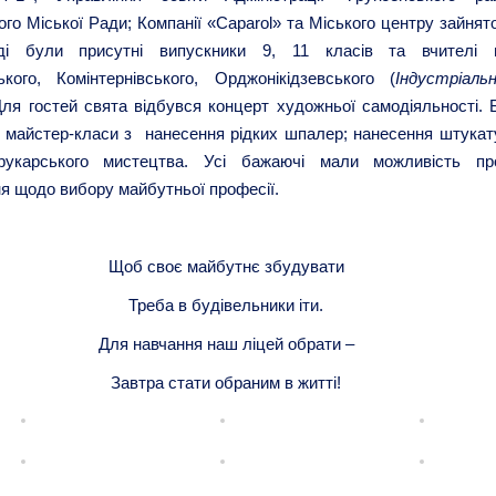
ого Міської Ради; Компанії «Caparol» та Міського центру зайнят
ді були присутні випускники 9, 11 класів та вчителі 
ького, Комінтернівського, Орджонікідзевського (
Індустріаль
Для гостей свята відбувся концерт художньої самодіяльності. 
і майстер-класи з нанесення рідких шпалер; нанесення штукат
укарського мистецтва. Усі бажаючі мали можливість пр
я щодо вибору майбутньої професії.
Щоб своє майбутнє збудувати
Треба в будівельники іти.
Для навчання наш ліцей обрати –
Завтра стати обраним в житті!