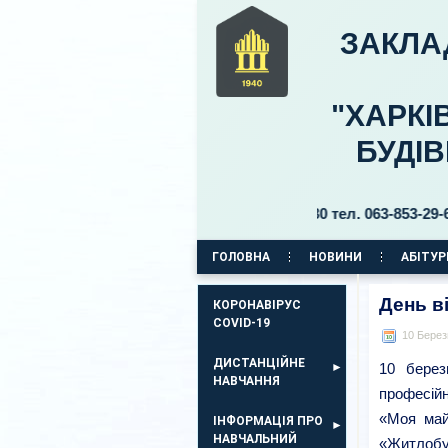
ЗАКЛА
"ХАРКІ
БУДІ
ний 11, бульвар Б. Хмельницького, 30 тел. 063-853-29-69, 063
ГОЛОВНА
НОВИНИ
АБІТУР
КОРПУС НА ПР. АЕРОКОСМІЧНИЙ, 11
День в
КОРОНАВІРУС
COVID-19
10 Берез
ДИСТАНЦІЙНЕ
10 берез
НАВЧАННЯ
професійн
«Моя май
ІНФОРМАЦІЯ ПРО
НАВЧАЛЬНИЙ
«Житлобу