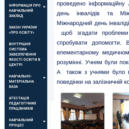
проведено інформаційну 
ІНФОРМАЦІЯ ПРО
НАВЧАЛЬНИЙ
день інвалідів та Між
ЗАКЛАД
Міжнародний день інваліді
ЗАКОН УКРАЇНИ
щоб згадати проблеми
«ПРО ОСВІТУ»
спробувати допомогти. 
ВНУТРІШНЯ
СИСТЕМА
елементарному медичному
ЗАБЕЗПЕЧЕННЯ
ЯКОСТІ ОСВІТИ В
розумінні. Учням були пок
ЦЕНТРІ
А також з учнями було 
НАВЧАЛЬНО-
поведінки на залізничній ко
МАТЕРІАЛЬНА
БАЗА
АТЕСТАЦІЯ
ПЕДАГОГІЧНИХ
ПРАЦІВНИКІВ
НАВЧАЛЬНИЙ
ПРОЦЕС