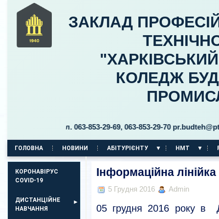
ЗАКЛАД ПРОФЕСІЙ
ТЕХНІЧНО
"ХАРКІВСЬКИ
КОЛЕДЖ БУД
ПРОМИС
цького, 30 тел. 063-853-29-69, 063-853-29-70 pr.budteh@ptukh.
ГОЛОВНА
НОВИНИ
АБІТУРІЄНТУ
НМТ
КОРПУС НА ПР. АЕРОКОСМІЧНИЙ, 11
Інформаційна лінійка
КОРОНАВІРУС
COVID-19
5 Грудня 2016
Admin
ДИСТАНЦІЙНЕ
05 грудня 2016 року в 
НАВЧАННЯ