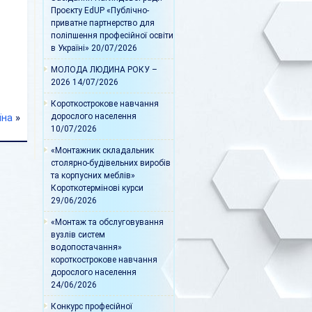
Проєкту EdUP «Публічно-
приватне партнерство для
поліпшення професійної освіти
в Україні»
20/07/2026
МОЛОДА ЛЮДИНА РОКУ –
2026
14/07/2026
Короткострокове навчання
їна
»
дорослого населення
10/07/2026
«Монтажник складальник
столярно-будівельних виробів
та корпусних меблів»
Короткотермінові курси
29/06/2026
«Монтаж та обслуговування
вузлів систем
водопостачання»
короткострокове навчання
дорослого населення
24/06/2026
Конкурс професійної