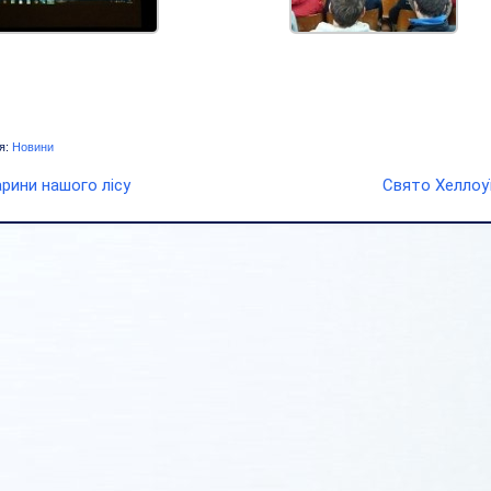
я:
Новини
арини нашого лісу
Свято Хеллоу