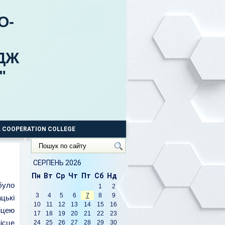
О-
ДЖ
"
 COOPERATION COLLEGE
Пошук
по
сайту
СЕРПЕНЬ 2026
Пн
Вт
Ср
Чт
Пт
Сб
Нд
було
1
2
3
4
5
6
7
8
9
цькі
10
11
12
13
14
15
16
іцею
17
18
19
20
21
22
23
ісце
24
25
26
27
28
29
30