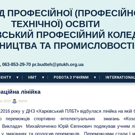
Д ПРОФЕСІЙНОЇ (ПРОФЕСІЙН
ТЕХНІЧНОЇ) ОСВІТИ
ВСЬКИЙ ПРОФЕСІЙНИЙ КОЛЕ
ВНИЦТВА ТА ПРОМИСЛОВОСТІ
53-29-70 pr.budteh@ptukh.org.ua
ІЄНТУ
НМТ
РОБОТА З УЧНЯМИ
INTERNATIONAL
аційна лінійка
ня 2016
Admin
2016 року у ДНЗ «Харківський ПЛБТ» відбулася лінійка на якій 
о переможців спортивно -інтелектуальних змагань «Коза
. Викладач Михайличенко Юрій Євгенович подякував учням л
ь у змаганнях та оголосив переможців. Переможцями стали I м