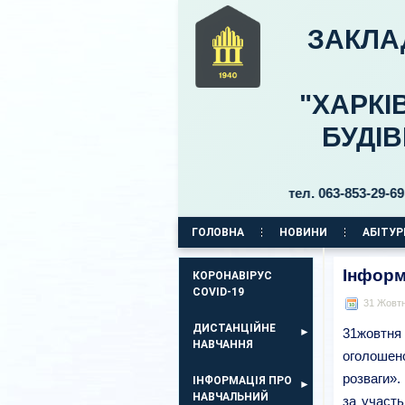
ЗАКЛА
"ХАРКІ
БУДІ
ий 11, бульвар Б. Хмельницького, 30 тел. 063-853-29-69, 063-8
ГОЛОВНА
НОВИНИ
АБІТУР
КОРПУС НА ПР. АЕРОКОСМІЧНИЙ, 11
Інформ
КОРОНАВІРУС
COVID-19
31 Жовт
ДИСТАНЦІЙНЕ
31жовтня 
НАВЧАННЯ
оголошен
розваги»
ІНФОРМАЦІЯ ПРО
НАВЧАЛЬНИЙ
за участ