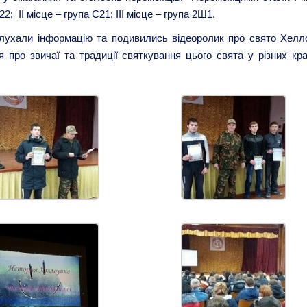
; II місце – група С21; III місце – група 2Ш1.
слухали інформацію та подивились відеоролик про свято Хелло
 про звичаї та традиції святкування цього свята у різних кра