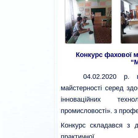
Конкурс фахової м
“
04.02.2020 р. від
майстерності серед зд
інноваційних техн
промисловості». з проф
Конкурс складався з д
практичної.