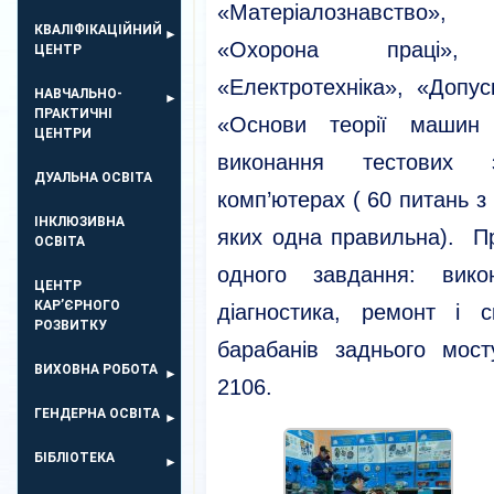
«Матеріалознавство», 
КВАЛІФІКАЦІЙНИЙ
«Охорона праці», 
ЦЕНТР
«Електротехніка», «Допу
НАВЧАЛЬНО-
ПРАКТИЧНІ
«Основи теорії машин 
ЦЕНТРИ
виконання тестових 
ДУАЛЬНА ОСВІТА
комп’ютерах ( 60 питань з 
ІНКЛЮЗИВНА
яких одна правильна). П
ОСВІТА
одного завдання: вико
ЦЕНТР
КАР’ЄРНОГО
діагностика, ремонт і 
РОЗВИТКУ
барабанів заднього мос
ВИХОВНА РОБОТА
2106.
ГЕНДЕРНА ОСВІТА
БІБЛІОТЕКА