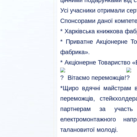
цінними подарунками від с
Усі учасники отримали сер
Спонсорами даної компетен
* Харківська книжкова фаб
* Приватне Акціонерне То
фабрика».
* Акціонерне Товариство «
Вітаємо переможців!
*Щиро вдячні майстрам в/
переможців, стейкхолде
партнерам за участь 
електромонтажного нап
талановитої молоді.