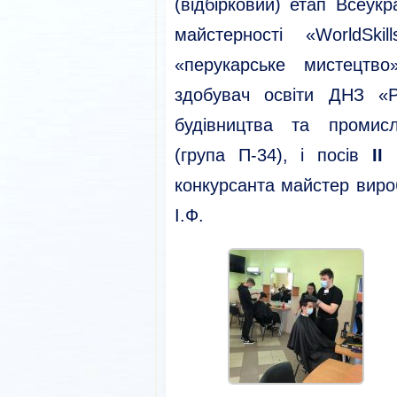
(відбірковий) етап Всеукр
майстерності «WorldSki
«перукарське мистецтв
здобувач освіти ДНЗ «Р
будівництва та промис
(група П-34), і посів
ІІ
конкурсанта майстер виро
І.Ф.