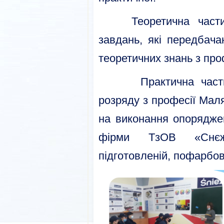
Теоретична частина
завдань, які передбача
теоретичних знань з про
Практична частина
розряду з професії Мал
на виконання опорядже
фірми ТзОВ «Снєжк
підготовленій, пофарбов