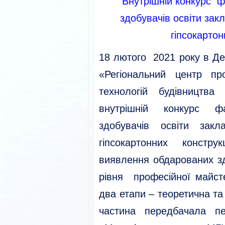
Внутрішній конкурс ф
здобувачів освіти зак
гіпсокартон
18 лютого 2021 року в Д
«Регіональний центр про
технологій будівництва
внутрішній конкурс ф
здобувачів освіти зак
гіпсокартонних констр
виявлення обдарованих зд
рівня професійної майст
два етапи – теоретична та
частина передбачала п