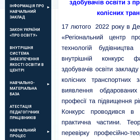
здобувачів освіти з 
ІНФОРМАЦІЯ ПРО
НАВЧАЛЬНИЙ
колісних тра
ЗАКЛАД
17 лютого 2022 року в Д
ЗАКОН УКРАЇНИ
«ПРО ОСВІТУ»
«Регіональний центр про
технологій будівництва
ВНУТРІШНЯ
СИСТЕМА
внутрішній конкурс ф
ЗАБЕЗПЕЧЕННЯ
ЯКОСТІ ОСВІТИ В
здобувачів освіти заклад
ЦЕНТРІ
колісних транспортних 
НАВЧАЛЬНО-
МАТЕРІАЛЬНА
виявлення обдарованих
БАЗА
професії та підвищення р
АТЕСТАЦІЯ
Конкурс проводився в 
ПЕДАГОГІЧНИХ
ПРАЦІВНИКІВ
практична частини. Тео
НАВЧАЛЬНИЙ
перевірку професійно-т
ПРОЦЕС