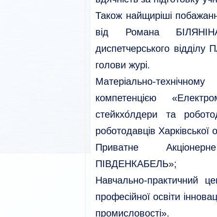
Також найщиріші побажан
від Романа БІЛЯНІНА
диспетчерського відділ
голови журі.
Матеріально-технічном
компетенцією «Електр
стейкхо́лдери та робото
роботодавців Харківської о
Приватне Акціонер
ПІВДЕНКАБЕЛЬ»;
Навчально-практичний ц
професійної освіти інновац
промисловості».