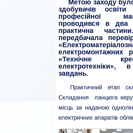
Метою заходу було
здобувачів освіти
професійної май
проводився в два 
практична частини
передбачала перев
«Електроматеріало
електромонтажних р
«Технічне кре
електротехніки», в
завдань.
Практичний етап скла
Складання ланцюга керув
місць за наданою однолі
електричних апаратів облік