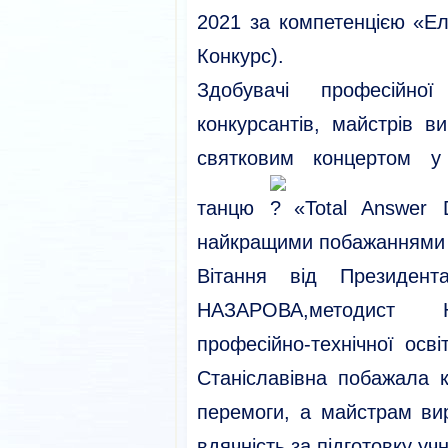
2021 за компетенцією «Ел
Конкурс).
Здобувачі професійно
конкурсантів, майстрів в
святковим концертом у 
танцю
«Total Answer
найкращими побажаннями 
Вітання від Президент
НАЗАРОВА,методист Н
професійно-технічної осві
Станіславівна побажала 
перемоги, а майстрам ви
вдячність за підготовку учн