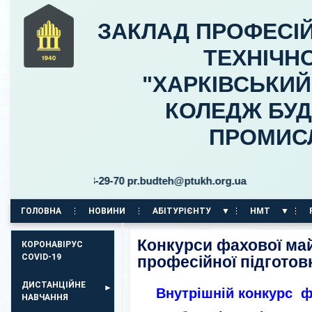
ЗАКЛАД ПРОФЕСІЙ
ТЕХНІЧНО
"ХАРКІВСЬКИ
КОЛЕДЖ БУД
ПРОМИС
63-853-29-70 pr.budteh@ptukh.org.ua
ГОЛОВНА
НОВИНИ
АБІТУРІЄНТУ
НМТ
КОРПУС НА ПР. АЕРОКОСМІЧНИЙ, 11
Конкурси фахової майс
КОРОНАВІРУС
COVID-19
професійної підготов
ДИСТАНЦІЙНЕ
Внутрішній конкурс ф
НАВЧАННЯ