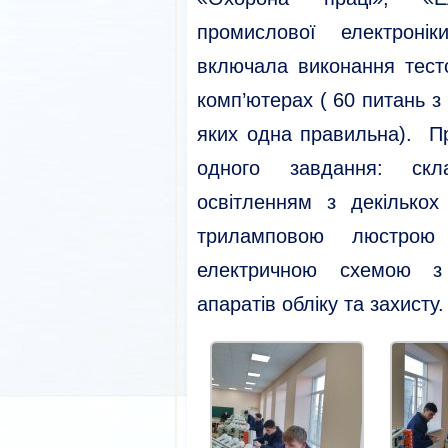
промислової електроні
включала виконання тест
комп’ютерах ( 60 питань з 
яких одна правильна). П
одного завдання: скл
освітленням з декілько
триламповою люстрою
електричною схемою з 
апаратів обліку та захисту.