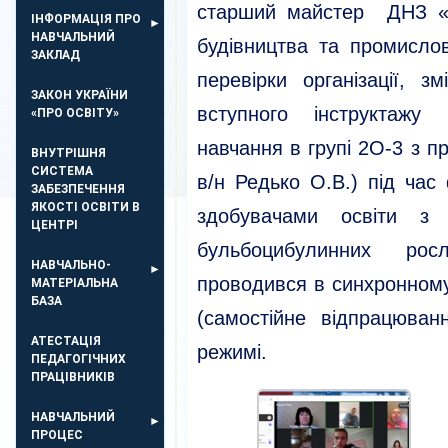
старший майстер ДНЗ «Р
ІНФОРМАЦІЯ ПРО
НАВЧАЛЬНИЙ
будівництва та промисло
ЗАКЛАД
перевірки організації, 
ЗАКОН УКРАЇНИ
вступного інструктажу 
«ПРО ОСВІТУ»
навчання в групі 2О-3
з п
ВНУТРІШНЯ
СИСТЕМА
в/н Редько О.В.) під ча
ЗАБЕЗПЕЧЕННЯ
ЯКОСТІ ОСВІТИ В
здобувачами освіти з
ЦЕНТРІ
бульбоцибулинних рос
НАВЧАЛЬНО-
проводився в синхронному
МАТЕРІАЛЬНА
БАЗА
(самостійне відпрацюва
АТЕСТАЦІЯ
режимі.
ПЕДАГОГІЧНИХ
ПРАЦІВНИКІВ
НАВЧАЛЬНИЙ
ПРОЦЕС