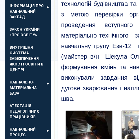
технологій будівництва та
ІНФОРМАЦІЯ ПРО
НАВЧАЛЬНИЙ
з метою перевірки орга
ЗАКЛАД
проведення вступного 
ЗАКОН УКРАЇНИ
матеріально-технічного 
«ПРО ОСВІТУ»
навчальну групу Езв-12 
ВНУТРІШНЯ
СИСТЕМА
(майстер в/н Шекула Ол
ЗАБЕЗПЕЧЕННЯ
ЯКОСТІ ОСВІТИ В
формування вмінь та нав
ЦЕНТРІ
виконували завдання ві
НАВЧАЛЬНО-
дугове зварювання і нап
МАТЕРІАЛЬНА
БАЗА
шва.
АТЕСТАЦІЯ
ПЕДАГОГІЧНИХ
ПРАЦІВНИКІВ
НАВЧАЛЬНИЙ
ПРОЦЕС