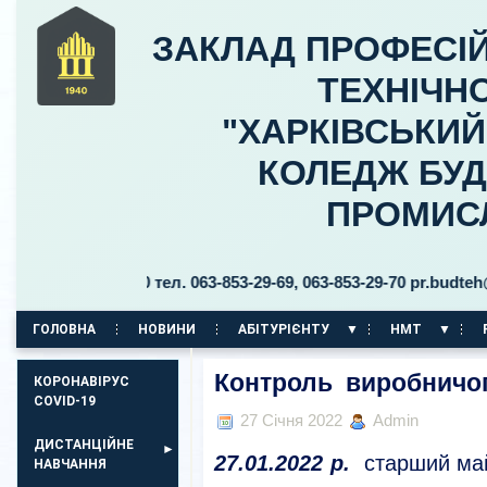
ЗАКЛАД ПРОФЕСІЙ
ТЕХНІЧНО
"ХАРКІВСЬКИ
КОЛЕДЖ БУД
ПРОМИС
ьницького, 30 тел. 063-853-29-69, 063-853-29-70 pr.budteh@pt
ГОЛОВНА
НОВИНИ
АБІТУРІЄНТУ
НМТ
КОРПУС НА ПР. АЕРОКОСМІЧНИЙ, 11
Контроль виробничог
КОРОНАВІРУС
COVID-19
27 Січня 2022
Admin
ДИСТАНЦІЙНЕ
27.01.2022 р.
старший ма
НАВЧАННЯ