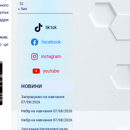
31
ного
« Лип
ічні
адри
tiktok
ожив,
facebook
о це
instagram
youtube
НОВИНИ
Запрошуємо на навчання
07/08/2026
Набір на навчання
07/08/2026
Набір на навчання
07/08/2026
Засідання Наглядової ради