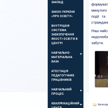
ЗАКЛАД
формуват
минулого 
ЗАКОН УКРАЇНИ
події та
«ПРО ОСВІТУ»
страждань
ВНУТРІШНЯ
СИСТЕМА
Наш найсв
ЗАБЕЗПЕЧЕННЯ
недолюби
ЯКОСТІ ОСВІТИ В
забути.
ЦЕНТРІ
НАВЧАЛЬНО-
МАТЕРІАЛЬНА
БАЗА
АТЕСТАЦІЯ
ПЕДАГОГІЧНИХ
ПРАЦІВНИКІВ
НАВЧАЛЬНИЙ
ПРОЦЕС
КВАЛІФІКАЦІЙНИЙ
Категорі
ЦЕНТР