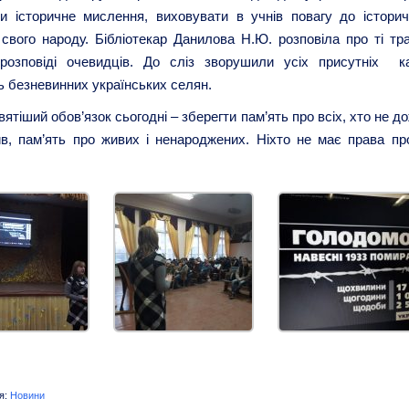
и історичне мислення, виховувати в учнів повагу до історич
свого народу. Бібліотекар Данилова Н.Ю. розповіла про ті траг
 розповіді очевидців. До сліз зворушили усіх присутніх к
 безневинних українських селян.
ятіший обов’язок сьогодні – зберегти пам’ять про всіх, хто не д
в, пам’ять про живих і ненароджених. Ніхто не має права пр
я:
Новини