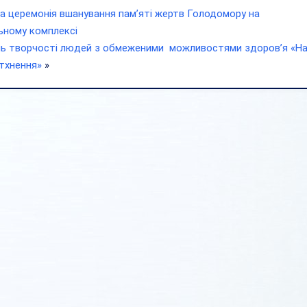
а церемонія вшанування пам’яті жертв Голодомору на
ьному комплексі
ь творчості людей з обмеженими можливостями здоров’я «Н
тхнення»
»