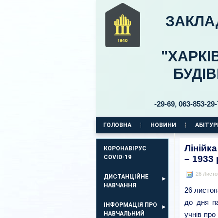
ЗАКЛА
"ХАРКІ
БУДІ
ар Б. Хмельницького, 30 тел. 063-853-29-69, 063-853-29-70 pr.
ГОЛОВНА
НОВИНИ
АБІТУР
КОРПУС НА ПР. АЕРОКОСМІЧНИЙ, 11
Лінійк
КОРОНАВІРУС
COVID-19
– 1933 
26 Листо
ДИСТАНЦІЙНЕ
НАВЧАННЯ
26 листоп
до дня п
ІНФОРМАЦІЯ ПРО
НАВЧАЛЬНИЙ
учнів про