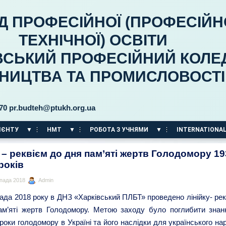
Д ПРОФЕСІЙНОЇ (ПРОФЕСІЙН
ТЕХНІЧНОЇ) ОСВІТИ
ВСЬКИЙ ПРОФЕСІЙНИЙ КОЛЕ
ВНИЦТВА ТА ПРОМИСЛОВОСТІ
budteh@ptukh.org.ua
ІЄНТУ
НМТ
РОБОТА З УЧНЯМИ
INTERNATIONAL
а – реквієм до дня пам’яті жертв Голодомору 1
років
пада 2018
Admin
ада 2018 року в ДНЗ «Харківський ПЛБТ» проведено лінійку- рек
ам’яті жертв Голодомору. Метою заходу було поглибити знан
 роки голодомору в Україні та його наслідки для українського на