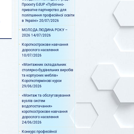
Проєкту EdUP «Публічно-
приватне партнерство для
поліпшення професійної освіти
а
в Україні»
20/07/2026
МОЛОДА ЛЮДИНА РОКУ –
2026
14/07/2026
Короткострокове навчання
дорослого населення
10/07/2026
«Монтажник складальник
столярно-будівельних виробів
та корпусних меблів»
Короткотермінові курси
29/06/2026
«Монтаж та обслуговування
вузлів систем
водопостачання»
короткострокове навчання
дорослого населення
24/06/2026
Конкурс професійної