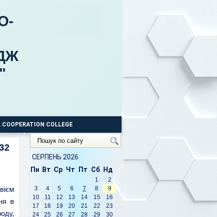
О-
ДЖ
"
 COOPERATION COLLEGE
Пошук
932
по
сайту
СЕРПЕНЬ 2026
Пн
Вт
Ср
Чт
Пт
Сб
Нд
1
2
3
4
5
6
7
8
9
вієм
10
11
12
13
14
15
16
ня в
17
18
19
20
21
22
23
роду,
24
25
26
27
28
29
30