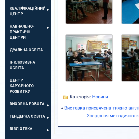
КВАЛІФІКАЦІЙНИЙ
ЦЕНТР
НАВЧАЛЬНО-
ПРАКТИЧНІ
ЦЕНТРИ
ДУАЛЬНА ОСВІТА
ІНКЛЮЗИВНА
ОСВІТА
ЦЕНТР
КАР’ЄРНОГО
РОЗВИТКУ
Категорія:
Новини
ВИХОВНА РОБОТА
«
Виставка присвячена тижню англі
Засідання методичної ко
ГЕНДЕРНА ОСВІТА
БІБЛІОТЕКА