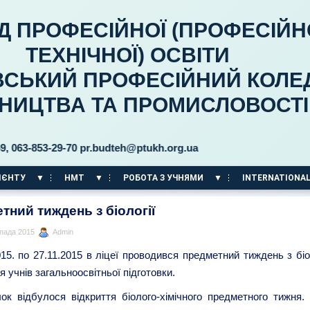
Д ПРОФЕСІЙНОЇ (ПРОФЕСІЙН
ТЕХНІЧНОЇ) ОСВІТИ
ВСЬКИЙ ПРОФЕСІЙНИЙ КОЛЕ
ВНИЦТВА ТА ПРОМИСЛОВОСТІ
-853-29-70 pr.budteh@ptukh.org.ua
ІЄНТУ
НМТ
РОБОТА З УЧНЯМИ
INTERNATIONAL
тний тиждень з біології
пада 2015
Admin
015. по 27.11.2015 в ліцеї проводився предметний тиждень з біо
ля учнів загальноосвітньої підготовки.
ок відбулося відкриття біолого-хімічного предметного тижня. 