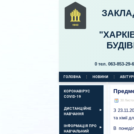
ЗАКЛА
"ХАРКІ
БУДІ
ний 11, бульвар Б. Хмельницького, 30 тел. 063-853-29-69, 063
ГОЛОВНА
НОВИНИ
АБІТУР
КОРПУС НА ПР. АЕРОКОСМІЧНИЙ, 11
Предме
КОРОНАВІРУС
COVID-19
30 Листо
ДИСТАНЦІЙНЕ
З 23.11.2
НАВЧАННЯ
та хімії д
ІНФОРМАЦІЯ ПРО
В понеділ
НАВЧАЛЬНИЙ