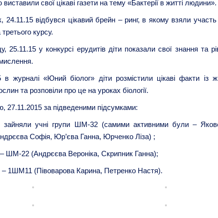
ю виставили свої цікаві газети на тему «Бактерії в житті людини».
к, 24.11.15 відбувся цікавий брейн – ринг, в якому взяли участь
 третього курсу.
у, 25.11.15 у конкурсі ерудитів діти показали свої знання та р
 мислення.
5 в журналі «Юний біолог» діти розмістили цікаві факти із ж
ослин та розповіли про це на уроках біології.
ю, 27.11.2015 за підведеними підсумками:
е
зайняли учні групи ШМ-32 (самими активними були – Яков
ндрєєва Софія, Юр’єва Ганна, Юрченко Ліза) ;
– ШМ-22 (Андрєєва Вероніка, Скрипник Ганна);
– 1ШМ11 (Півоварова Карина, Петренко Настя).