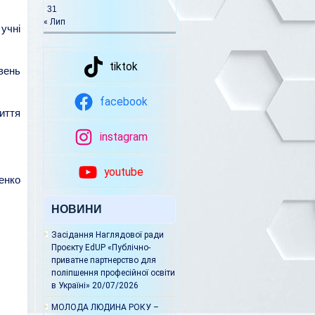
31
« Лип
 учні
tiktok
івень
facebook
иття
instagram
youtube
енко
НОВИНИ
Засідання Наглядової ради
Проєкту EdUP «Публічно-
приватне партнерство для
поліпшення професійної освіти
в Україні»
20/07/2026
МОЛОДА ЛЮДИНА РОКУ –