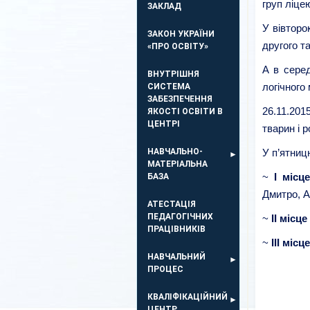
груп ліце
ЗАКЛАД
У вівторо
ЗАКОН УКРАЇНИ
другого та
«ПРО ОСВІТУ»
А в серед
ВНУТРІШНЯ
логічного
СИСТЕМА
ЗАБЕЗПЕЧЕННЯ
26.11.201
ЯКОСТІ ОСВІТИ В
ЦЕНТРІ
тварин і р
НАВЧАЛЬНО-
У п’ятниц
МАТЕРІАЛЬНА
~
І місц
БАЗА
Дмитро, А
АТЕСТАЦІЯ
ПЕДАГОГІЧНИХ
~
ІІ місце
ПРАЦІВНИКІВ
~
ІІІ місце
НАВЧАЛЬНИЙ
ПРОЦЕС
КВАЛІФІКАЦІЙНИЙ
ЦЕНТР