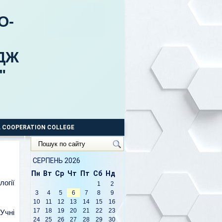
О-
ДЖ
"
 COOPERATION COLLEGE
Пошук
по
сайту
СЕРПЕНЬ 2026
Пн
Вт
Ср
Чт
Пт
Сб
Нд
логії
1
2
3
4
5
6
7
8
9
10
11
12
13
14
15
16
17
18
19
20
21
22
23
Учні
24
25
26
27
28
29
30