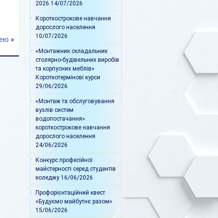
2026
14/07/2026
Короткострокове навчання
дорослого населення
10/07/2026
цею
»
«Монтажник складальник
столярно-будівельних виробів
та корпусних меблів»
Короткотермінові курси
29/06/2026
«Монтаж та обслуговування
вузлів систем
водопостачання»
короткострокове навчання
дорослого населення
24/06/2026
Конкурс професійної
майстерності серед студентів
коледжу
16/06/2026
Профорієнтаційний квест
«Будуємо майбутнє разом»
15/06/2026