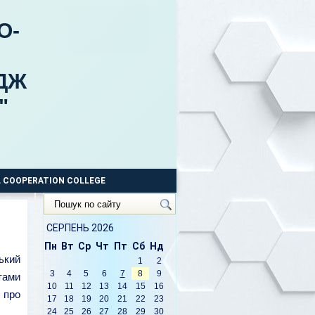
О-
ДЖ
"
 COOPERATION COLLEGE
Пошук
по
сайту
СЕРПЕНЬ 2026
Пн
Вт
Ср
Чт
Пт
Сб
Нд
ький
1
2
3
4
5
6
7
8
9
тами
10
11
12
13
14
15
16
 про
17
18
19
20
21
22
23
24
25
26
27
28
29
30