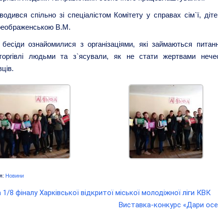
водився спільно зі спеціалістом Комітету у справах сім`ї, діте
реображенською В.М.
 бесіди ознайомилися з організаціями, які займаються питан
 торгівлі людьми та з`ясували, як не стати жертвами нече
ців.
я:
Новини
 1/8 фіналу Харківської відкритої міської молодіжної ліги КВК
Виставка-конкурс «Дари осе