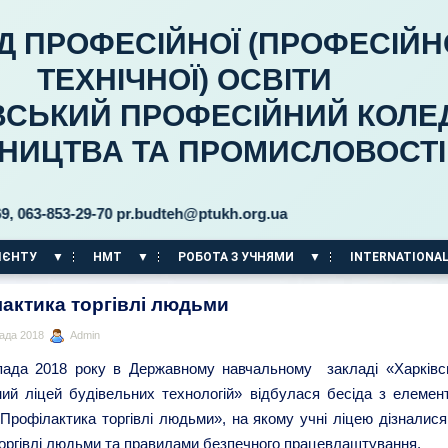
Д ПРОФЕСІЙНОЇ (ПРОФЕСІЙН
ТЕХНІЧНОЇ) ОСВІТИ
ВСЬКИЙ ПРОФЕСІЙНИЙ КОЛЕ
ВНИЦТВА ТА ПРОМИСЛОВОСТІ
-853-29-70 pr.budteh@ptukh.org.ua
ІЄНТУ
НМТ
РОБОТА З УЧНЯМИ
INTERNATIONAL
актика торгівлі людьми
ада 2018
Admin
пада 2018 року в Державному навчальному закладі «Харківс
ний ліцей будівельних технологій» відбулася бесіда з елемен
«Профілактика торгівлі людьми», на якому учні ліцею дізналися
оргівлі людьми та правилами безпечного працевлаштування.