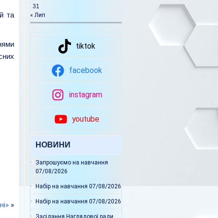
31
й та
« Лип
нями
tiktok
сних
facebook
instagram
youtube
НОВИНИ
Запрошуємо на навчання
07/08/2026
Набір на навчання
07/08/2026
Набір на навчання
07/08/2026
ні»
»
Засідання Наглядової ради