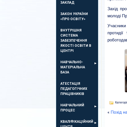
ЗАКЛАД
Захід про
ЗАКОН УКРАЇНИ
молоді П
«ПРО ОСВІТУ»
Учасники
ВНУТРІШНЯ
протидії
СИСТЕМА
роботодав
ЗАБЕЗПЕЧЕННЯ
ЯКОСТІ ОСВІТИ В
ЦЕНТРІ
НАВЧАЛЬНО-
МАТЕРІАЛЬНА
БАЗА
АТЕСТАЦІЯ
ПЕДАГОГІЧНИХ
ПРАЦІВНИКІВ
Категорі
НАВЧАЛЬНИЙ
ПРОЦЕС
«
Похід на
КВАЛІФІКАЦІЙНИЙ
ЦЕНТР