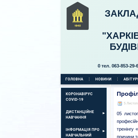
ЗАКЛА
"ХАРКІ
БУДІ
ний 11, бульвар Б. Хмельницького, 30 тел. 063-853-29-69, 063
ГОЛОВНА
НОВИНИ
АБІТУР
КОРПУС НА ПР. АЕРОКОСМІЧНИЙ, 11
Профіл
КОРОНАВІРУС
COVID-19
5 Листоп
ДИСТАНЦІЙНЕ
05 листо
НАВЧАННЯ
професій
тренінгу 
ІНФОРМАЦІЯ ПРО
НАВЧАЛЬНИЙ
причини т