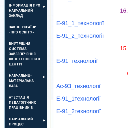
ІНФОРМАЦІЯ ПРО
16
НАВЧАЛЬНИЙ
ЗАКЛАД
Е-91_1_технології
ЗАКОН УКРАЇНИ
«ПРО ОСВІТУ»
Е-91_2_технології
ВНУТРІШНЯ
15
СИСТЕМА
ЗАБЕЗПЕЧЕННЯ
ЯКОСТІ ОСВІТИ В
Е-91_технології
ЦЕНТРІ
НАВЧАЛЬНО-
МАТЕРІАЛЬНА
Ас-93_технології
БАЗА
АТЕСТАЦІЯ
Е-91_1технології
ПЕДАГОГІЧНИХ
ПРАЦІВНИКІВ
Е-91_2технології
НАВЧАЛЬНИЙ
ПРОЦЕС