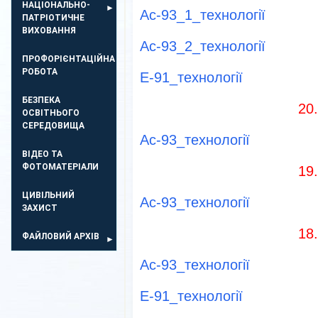
НАЦІОНАЛЬНО-
Ас-93_1_технології
ПАТРІОТИЧНЕ
ВИХОВАННЯ
Ас-93_2_технології
ПРОФОРІЄНТАЦІЙНА
РОБОТА
Е-91_технології
БЕЗПЕКА
20
ОСВIТНЬОГО
СЕРЕДОВИЩА
Ас-93_технології
ВІДЕО ТА
ФОТОМАТЕРІАЛИ
19
ЦИВІЛЬНИЙ
Ас-93_технології
ЗАХИСТ
18
ФАЙЛОВИЙ АРХІВ
Ас-93_технології
Е-91_технології