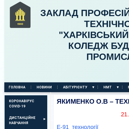
ЗАКЛАД ПРОФЕСІЙ
ТЕХНІЧНО
"ХАРКІВСЬКИ
КОЛЕДЖ БУД
ПРОМИС
ГОЛОВНА
НОВИНИ
АБІТУРІЄНТУ
НМТ
КОРПУС НА ПР. АЕРОКОСМІЧНИЙ, 11
ЯКИМЕНКО О.В – ТЕХ
КОРОНАВІРУС
COVID-19
21
ДИСТАНЦІЙНЕ
НАВЧАННЯ
Е-91_технології