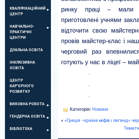
ринку праці – мали з
КВАЛІФІКАЦІЙНИЙ
ЦЕНТР
приготовлені учнями закл
НАВЧАЛЬНО-
відточити свою майстерн
ПРАКТИЧНІ
ЦЕНТРИ
провів майстер-клас і на
ДУАЛЬНА ОСВІТА
черговий раз впевнилис
готують у нас в ліцеї – ма
ІНКЛЮЗИВНА
ОСВІТА
ЦЕНТР
КАР’ЄРНОГО
РОЗВИТКУ
ВИХОВНА РОБОТА
Категорія:
Новини
ГЕНДЕРНА ОСВІТА
«
«Греція –країна міфів і легенд» ч
Темати
БІБЛІОТЕКА