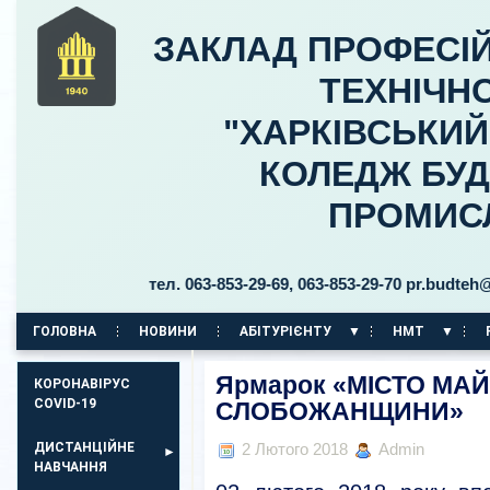
ЗАКЛАД ПРОФЕСІЙ
ТЕХНІЧНО
"ХАРКІВСЬКИ
КОЛЕДЖ БУД
ПРОМИС
ьницького, 30 тел. 063-853-29-69, 063-853-29-70 pr.budteh@ptu
ГОЛОВНА
НОВИНИ
АБІТУРІЄНТУ
НМТ
КОРПУС НА ПР. АЕРОКОСМІЧНИЙ, 11
Ярмарок «МІСТО МАЙ
КОРОНАВІРУС
COVID-19
СЛОБОЖАНЩИНИ»
ДИСТАНЦІЙНЕ
2 Лютого 2018
Admin
НАВЧАННЯ