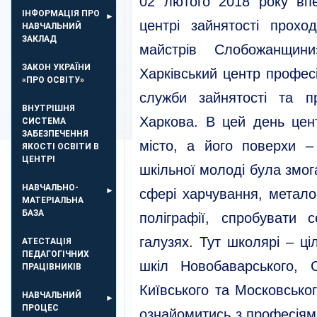
02 лютого 2018 року вп
ІНФОРМАЦІЯ ПРО
центрі зайнятості прох
НАВЧАЛЬНИЙ
ЗАКЛАД
майстрів Слобожанщин
ЗАКОН УКРАЇНИ
Харківський центр професі
«ПРО ОСВІТУ»
служби зайнятості та п
ВНУТРІШНЯ
Харкова. В цей день цен
СИСТЕМА
ЗАБЕЗПЕЧЕННЯ
місто, а його поверхи –
ЯКОСТІ ОСВІТИ В
ЦЕНТРІ
шкільної молоді була змог
НАВЧАЛЬНО-
сфері харчування, метало
МАТЕРІАЛЬНА
БАЗА
поліграфії, спробувати
галузях. Тут школярі – ці
АТЕСТАЦІЯ
ПЕДАГОГІЧНИХ
шкіл Новобаварського, С
ПРАЦІВНИКІВ
Київського та Московсько
НАВЧАЛЬНИЙ
ПРОЦЕС
ознайомитись з професіями