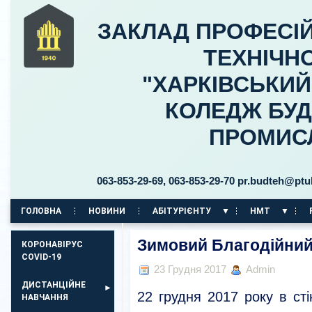
ЗАКЛАД ПРОФЕСІЙ
ТЕХНІЧНО
"ХАРКІВСЬКИ
КОЛЕДЖ БУД
ПРОМИС
кого, 30 тел. 063-853-29-69, 063-853-29-70 pr.budteh@ptukh.o
ГОЛОВНА
НОВИНИ
АБІТУРІЄНТУ
НМТ
КОРПУС НА ПР. АЕРОКОСМІЧНИЙ, 11
Зимовий Благодійни
КОРОНАВІРУС
COVID-19
23 Грудня 2017
Admin
ДИСТАНЦІЙНЕ
22 грудня 2017 року в сті
НАВЧАННЯ