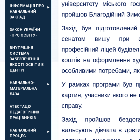
університету міського г
ІНФОРМАЦІЯ ПРО
НАВЧАЛЬНИЙ
пройшов Благодійний Зим
ЗАКЛАД
Захід був підготовлени
ЗАКОН УКРАЇНИ
«ПРО ОСВІТУ»
сенатом вишу при сп
ВНУТРІШНЯ
професійний ліцей будівел
СИСТЕМА
коштів на оформлення ху
ЗАБЕЗПЕЧЕННЯ
ЯКОСТІ ОСВІТИ В
особливими потребами, як
ЦЕНТРІ
НАВЧАЛЬНО-
У рамках програми був п
МАТЕРІАЛЬНА
картин, учасники якого н
БАЗА
справу.
АТЕСТАЦІЯ
ПЕДАГОГІЧНИХ
ПРАЦІВНИКІВ
Захід пройшов бездог
вальсують дівчата в довги
НАВЧАЛЬНИЙ
ПРОЦЕС