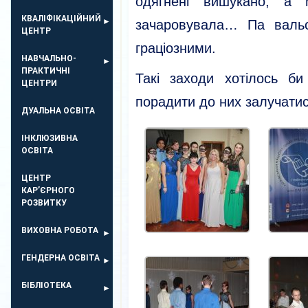
одягнені вишукано, а м
КВАЛІФІКАЦІЙНИЙ
зачаровувала… Па валь
ЦЕНТР
граціозними.
НАВЧАЛЬНО-
ПРАКТИЧНІ
Такі заходи хотілось би
ЦЕНТРИ
порадити до них залучати
ДУАЛЬНА ОСВІТА
ІНКЛЮЗИВНА
ОСВІТА
ЦЕНТР
КАР’ЄРНОГО
РОЗВИТКУ
ВИХОВНА РОБОТА
ГЕНДЕРНА ОСВІТА
БІБЛІОТЕКА