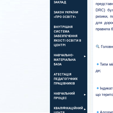
ЗАКЛАД
представн
DRC) бул
ЗАКОН УКРАЇНИ
ризики, 
«ПРО ОСВІТУ»
для дорос
ВНУТРІШНЯ
правила б
СИСТЕМА
ЗАБЕЗПЕЧЕННЯ
ЯКОСТІ ОСВІТИ В
ЦЕНТРІ
Головні
НАВЧАЛЬНО-
МАТЕРІАЛЬНА
Типи м
БАЗА
де;
АТЕСТАЦІЯ
ПЕДАГОГІЧНИХ
ПРАЦІВНИКІВ
Індика
НАВЧАЛЬНИЙ
що терито
ПРОЦЕС
КВАЛІФІКАЦІЙНИЙ
Алгорит
ЦЕНТР