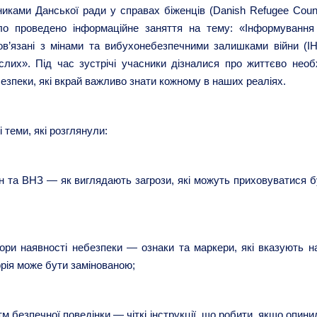
иками Данської ради у справах біженців (Danish Refugee Counc
о проведено інформаційне заняття на тему: «Інформування
пов’язані з мінами та вибухонебезпечними залишками війни (І
лих». Під час зустрічі учасники дізналися про життєво необх
езпеки, які вкрай важливо знати кожному в наших реаліях.
 теми, які розглянули:
ін та ВНЗ — як виглядають загрози, які можуть приховуватися б
тори наявності небезпеки — ознаки та маркери, які вказують на
рія може бути замінованою;
м безпечної поведінки — чіткі інструкції, що робити, якщо опин