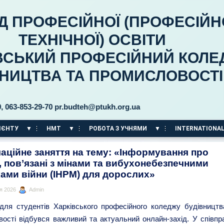
Д ПРОФЕСІЙНОЇ (ПРОФЕСІЙН
ТЕХНІЧНОЇ) ОСВІТИ
ВСЬКИЙ ПРОФЕСІЙНИЙ КОЛЕ
ВНИЦТВА ТА ПРОМИСЛОВОСТІ
3-29-70 pr.budteh@ptukh.org.ua
ІЄНТУ
НМТ
РОБОТА З УЧНЯМИ
INTERNATIONAL
аційне заняття на тему: «Інформування про
, пов’язані з мінами та вибухонебезпечними
ами війни (ІНРМ) для дорослих»
я 2026
Admin
 для студентів Харківського професійного коледжу будівництв
ості відбувся важливий та актуальний онлайн-захід. У співпра