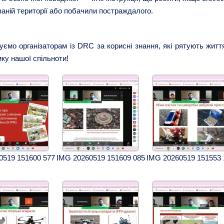
ваній території або побачили постраждалого.
ємо організаторам із DRC за корисні знання, які рятують життя
мку нашої спільноти!
0519 151600 577
IMG 20260519 151609 085
IMG 20260519 151553 