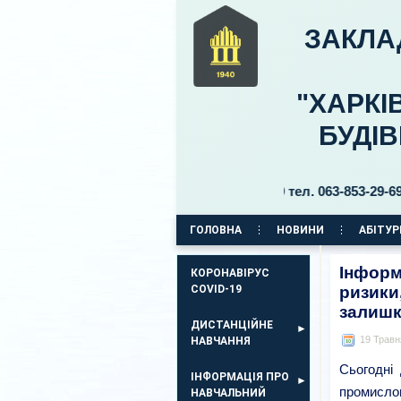
ЗАКЛА
"ХАРКІ
БУДІ
й 11, бульвар Б. Хмельницького, 30 тел. 063-853-29-69, 063-85
ГОЛОВНА
НОВИНИ
АБІТУР
КОРПУС НА ПР. АЕРОКОСМІЧНИЙ, 11
Інформ
КОРОНАВІРУС
COVID-19
ризики
залишк
ДИСТАНЦІЙНЕ
19 Травн
НАВЧАННЯ
Сьогодні
ІНФОРМАЦІЯ ПРО
промислов
НАВЧАЛЬНИЙ