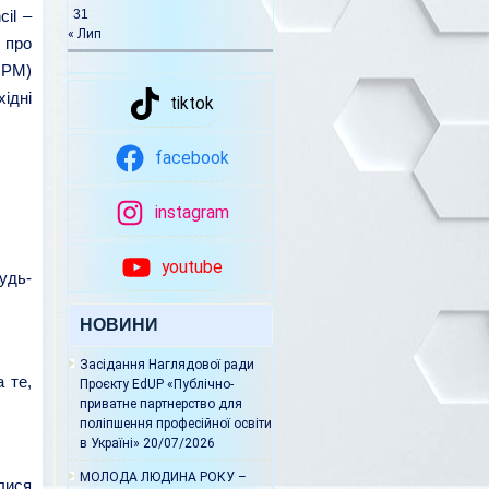
31
il –
« Лип
 про
НРМ)
ідні
tiktok
facebook
instagram
youtube
удь-
НОВИНИ
Засідання Наглядової ради
 те,
Проєкту EdUP «Публічно-
приватне партнерство для
поліпшення професійної освіти
в Україні»
20/07/2026
МОЛОДА ЛЮДИНА РОКУ –
илися