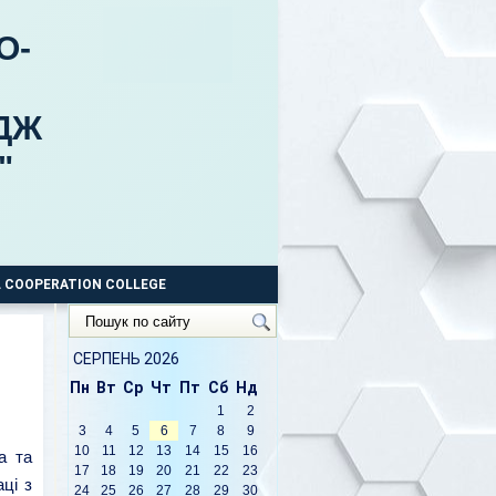
О-
ДЖ
"
 COOPERATION COLLEGE
Пошук
по
сайту
СЕРПЕНЬ 2026
Пн
Вт
Ср
Чт
Пт
Сб
Нд
1
2
3
4
5
6
7
8
9
10
11
12
13
14
15
16
а та
17
18
19
20
21
22
23
ці з
24
25
26
27
28
29
30