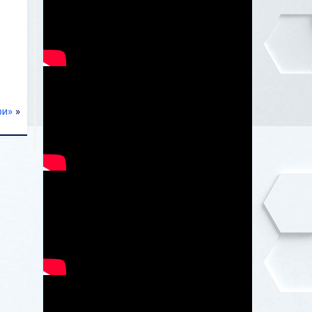
ри»
»