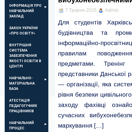
ІНФОРМАЦІЯ ПРО
7 Травня 2026
Admin
НАВЧАЛЬНИЙ
ЗАКЛАД
Для студентів Харківс
ЗАКОН УКРАЇНИ
будівництва та пром
«ПРО ОСВІТУ»
інформаційно-просвітн
ВНУТРІШНЯ
СИСТЕМА
правилам поводженн
ЗАБЕЗПЕЧЕННЯ
ЯКОСТІ ОСВІТИ В
предметами. Тренінг
ЦЕНТРІ
представники Данської р
НАВЧАЛЬНО-
— організації, яка сис
МАТЕРІАЛЬНА
БАЗА
рівня безпеки цивільног
АТЕСТАЦІЯ
заходу фахівці ознай
ПЕДАГОГІЧНИХ
ПРАЦІВНИКІВ
сучасних вибухонебезп
НАВЧАЛЬНИЙ
маркування […]
ПРОЦЕС