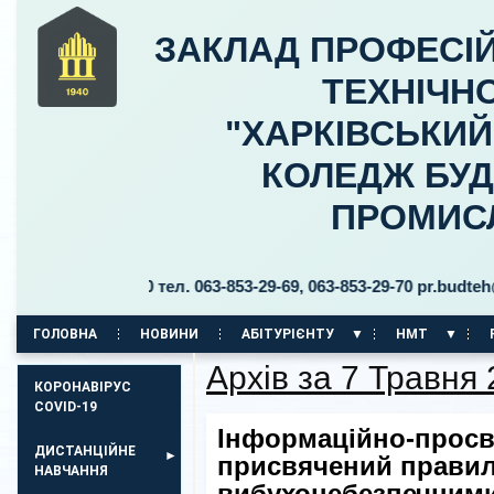
ЗАКЛАД ПРОФЕСІЙ
ТЕХНІЧНО
"ХАРКІВСЬКИ
КОЛЕДЖ БУД
ПРОМИС
льницького, 30 тел. 063-853-29-69, 063-853-29-70 pr.budteh@pt
ГОЛОВНА
НОВИНИ
АБІТУРІЄНТУ
НМТ
Архів за 7 Травня
КОРПУС НА ПР. АЕРОКОСМІЧНИЙ, 11
КОРОНАВІРУС
COVID-19
Інформаційно-просві
ДИСТАНЦІЙНЕ
присвячений правил
НАВЧАННЯ
вибухонебезпечним