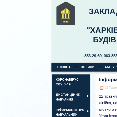
ЗАКЛА
"ХАРКІ
БУДІ
львар Б. Хмельницького, 30 тел. 063-853-29-69, 063-853-29-70
ГОЛОВНА
НОВИНИ
АБІТУР
КОРПУС НА ПР. АЕРОКОСМІЧНИЙ, 11
Інформ
КОРОНАВІРУС
COVID-19
25 Травн
ДИСТАНЦІЙНЕ
22 травня
НАВЧАННЯ
лінійка, 
міського 
ІНФОРМАЦІЯ ПРО
НАВЧАЛЬНИЙ
Угодніков