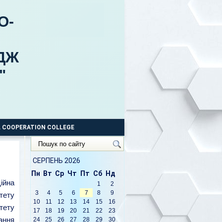
О-
ДЖ
"
 COOPERATION COLLEGE
Пошук
по
сайту
СЕРПЕНЬ 2026
Пн
Вт
Ср
Чт
Пт
Сб
Нд
ійна
1
2
3
4
5
6
7
8
9
итету
10
11
12
13
14
15
16
тету
17
18
19
20
21
22
23
ання
24
25
26
27
28
29
30