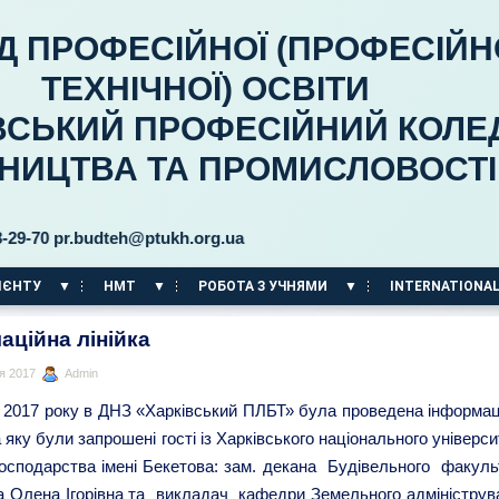
Д ПРОФЕСІЙНОЇ (ПРОФЕСІЙН
ТЕХНІЧНОЇ) ОСВІТИ
ВСЬКИЙ ПРОФЕСІЙНИЙ КОЛЕ
ВНИЦТВА ТА ПРОМИСЛОВОСТІ
 pr.budteh@ptukh.org.ua
ІЄНТУ
НМТ
РОБОТА З УЧНЯМИ
INTERNATIONAL
аційна лінійка
я 2017
Admin
 2017 року в ДНЗ «Харківський ПЛБТ» була проведена інформац
на яку були запрошені гості із Харківського національного універс
господарства імені Бекетова: зам. декана Будівельного факуль
а Олена Ігорівна та викладач кафедри Земельного адмініструв