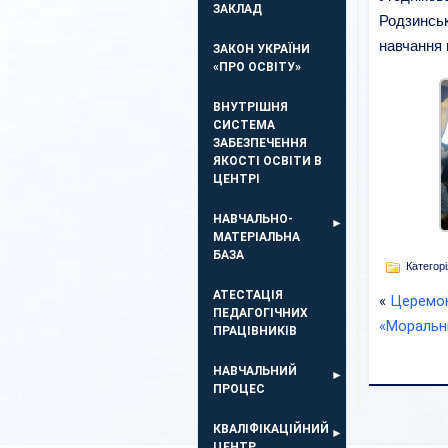
ЗАКЛАД
Родзинськ
навчання 
ЗАКОН УКРАЇНИ
«ПРО ОСВІТУ»
ВНУТРІШНЯ
СИСТЕМА
ЗАБЕЗПЕЧЕННЯ
ЯКОСТІ ОСВІТИ В
ЦЕНТРІ
НАВЧАЛЬНО-
МАТЕРІАЛЬНА
БАЗА
Категорі
АТЕСТАЦІЯ
«
Церемон
ПЕДАГОГІЧНИХ
«Моральн
ПРАЦІВНИКІВ
НАВЧАЛЬНИЙ
ПРОЦЕС
КВАЛІФІКАЦІЙНИЙ
ЦЕНТР