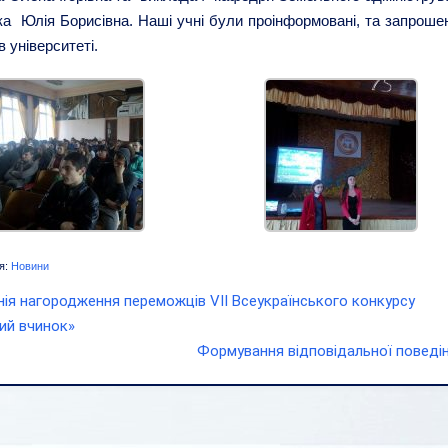
а Юлія Борисівна. Наші учні були проінформовані, та запрошен
в університеті.
я:
Новини
ія нагородження переможців VII Всеукраїнського конкурсу
ий вчинок»
Формування відповідальної поведі