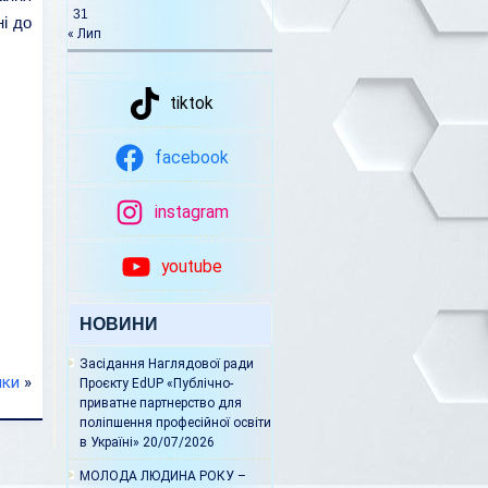
31
і до
« Лип
tiktok
facebook
instagram
youtube
НОВИНИ
Засідання Наглядової ради
нки
»
Проєкту EdUP «Публічно-
приватне партнерство для
поліпшення професійної освіти
в Україні»
20/07/2026
МОЛОДА ЛЮДИНА РОКУ –