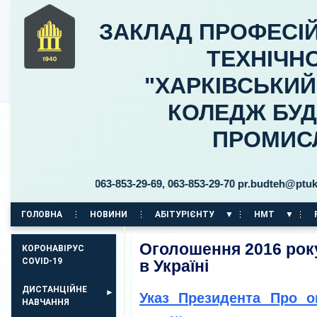
ЗАКЛАД ПРОФЕСІЙ
ТЕХНІЧНО
"ХАРКІВСЬКИ
КОЛЕДЖ БУД
ПРОМИС
ого, 30 тел. 063-853-29-69, 063-853-29-70 pr.budteh@ptukh.or
ГОЛОВНА
НОВИНИ
АБІТУРІЄНТУ
НМТ
КОРПУС НА ПР. АЕРОКОСМІЧНИЙ, 11
Оголошення 2016 року
КОРОНАВІРУС
COVID-19
в Україні
ДИСТАНЦІЙНЕ
Указ Президента Про о
НАВЧАННЯ