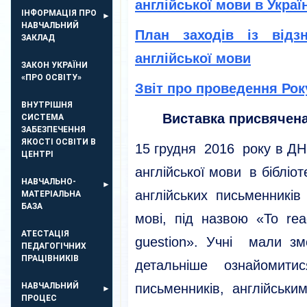
англійської мови в Україн
ІНФОРМАЦІЯ ПРО
НАВЧАЛЬНИЙ
План заходів із відз
ЗАКЛАД
англійської мови
ЗАКОН УКРАЇНИ
«ПРО ОСВІТУ»
Звіт про проведення Рок
ВНУТРІШНЯ
Виставка присвячена
СИСТЕМА
ЗАБЕЗПЕЧЕННЯ
ЯКОСТІ ОСВІТИ В
15 грудня 2016 року в ДН
ЦЕНТРІ
англійської мови в бібліот
НАВЧАЛЬНО-
англійських письменників
МАТЕРІАЛЬНА
БАЗА
мові, під назвою «To re
АТЕСТАЦІЯ
guestion». Учні мали зм
ПЕДАГОГІЧНИХ
ПРАЦІВНИКІВ
детальніше ознайомитис
НАВЧАЛЬНИЙ
письменників, англійськи
ПРОЦЕС